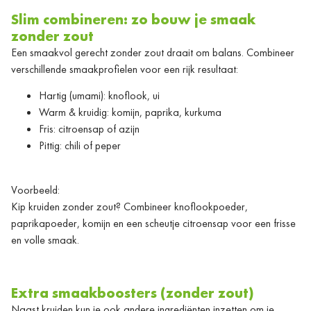
Slim combineren: zo bouw je smaak
zonder zout
Een smaakvol gerecht zonder zout draait om balans. Combineer
verschillende smaakprofielen voor een rijk resultaat:
Hartig (umami): knoflook, ui
Warm & kruidig: komijn, paprika, kurkuma
Fris: citroensap of azijn
Pittig: chili of peper
Voorbeeld:
Kip kruiden zonder zout? Combineer knoflookpoeder,
paprikapoeder, komijn en een scheutje citroensap voor een frisse
en volle smaak.
Extra smaakboosters (zonder zout)
Naast kruiden kun je ook andere ingrediënten inzetten om je