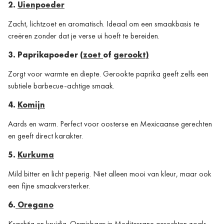
2.
Uienpoeder
Zacht, lichtzoet en aromatisch. Ideaal om een smaakbasis te
creëren zonder dat je verse ui hoeft te bereiden.
3. Paprikapoeder (
zoet
of
gerookt)
Zorgt voor warmte en diepte. Gerookte paprika geeft zelfs een
subtiele barbecue-achtige smaak.
4.
Komijn
Aards en warm. Perfect voor oosterse en Mexicaanse gerechten
en geeft direct karakter.
5.
Kurkuma
Mild bitter en licht peperig. Niet alleen mooi van kleur, maar ook
een fijne smaakversterker.
6.
Oregano
Krachtig en kruidig. Onmisbaar in Mediterrane gerechten zoals