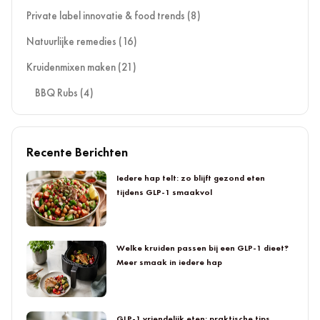
Private label innovatie & food trends
(8)
Natuurlijke remedies
(16)
Kruidenmixen maken
(21)
BBQ Rubs
(4)
Recente Berichten
Iedere hap telt: zo blijft gezond eten
tijdens GLP-1 smaakvol
Welke kruiden passen bij een GLP-1 dieet?
Meer smaak in iedere hap
GLP-1 vriendelijk eten: praktische tips,