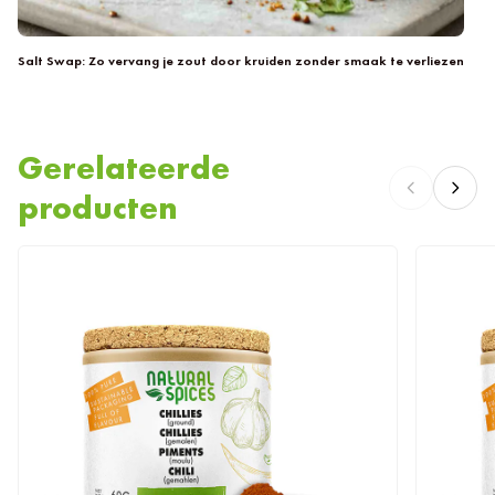
Salt Swap: Zo vervang je zout door kruiden zonder smaak te verliezen
To
Gerelateerde
producten