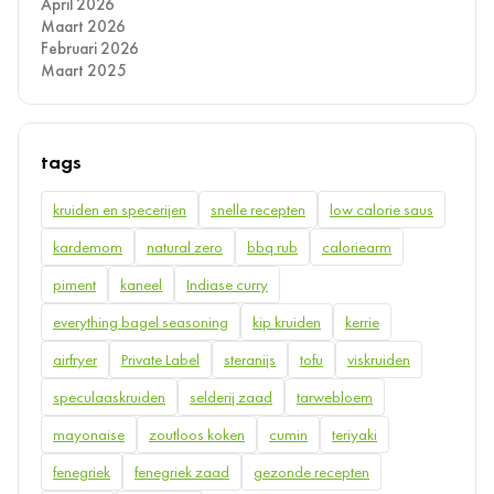
April 2026
Maart 2026
Februari 2026
Maart 2025
tags
kruiden en specerijen
snelle recepten
low calorie saus
kardemom
natural zero
bbq rub
caloriearm
piment
kaneel
Indiase curry
everything bagel seasoning
kip kruiden
kerrie
airfryer
Private Label
steranijs
tofu
viskruiden
speculaaskruiden
selderij zaad
tarwebloem
mayonaise
zoutloos koken
cumin
teriyaki
fenegriek
fenegriek zaad
gezonde recepten