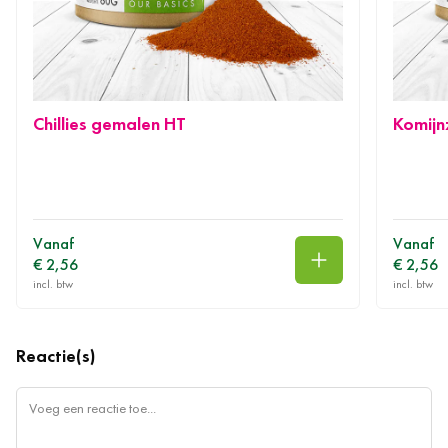
Chillies gemalen HT
Komijn
Vanaf
Vanaf
€ 2,56
€ 2,56
In winkelwagen
Reactie(s)