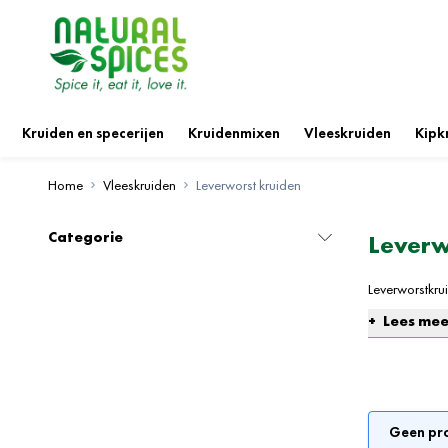
Ga naar de inhoud
Kruiden en specerijen
Kruidenmixen
Vleeskruiden
Kipk
Home
Vleeskruiden
Leverworst kruiden
Categorie
Leverw
Leverworstkru
leverworstkrui
Lees mee
authentieke l
hoofdbestandd
willen de mee
romige smaak
Geen pro