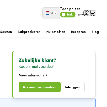
Toon prijzen
Taal
NL
incl.
BTW
Sauzen
Bakproducten
Hulpstoffen
Recepten
Blog
Zakelijke klant?
Koop in met voordeel!
n een
Meer informatie >
zijn,
Account aanmaken
Inloggen