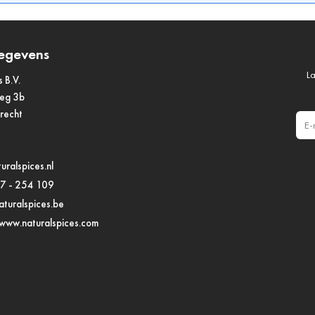
egevens
La
s B.V.
weg 3b
drecht
E-m
uralspices.nl
97 - 254 109
turalspices.be
www.naturalspices.com