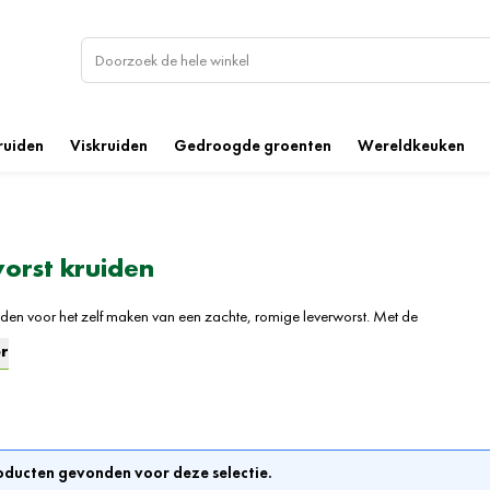
ruiden
Viskruiden
Gedroogde groenten
Wereldkeuken
orst kruiden
iden voor het zelf maken van een zachte, romige leverworst. Met de
den die je bij Natural Spices online kunt bestellen, wordt jou het zelf maken va
r
everworst een stuk makkelijker gemaakt. Leverworst ontleent zijn naam aan het
eel van de worst: de lever. Alhoewel we in Nederland geen echte orgaaneters 
ste van ons voor leverworst wel een uitzondering maken. Tegen zo een zachte,
 kun je haast geen nee zeggen.
ducten gevonden voor deze selectie.