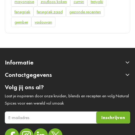
mayonaise
zoutloos koken
cumin
teriyaki
fenegriek
fenegriek zaad
gezonde recepten
gember
vadouvan
Informatie
Contactgegevens
Volg jij ons al?
Laat je inspireren door onze kruiden, blends en recepten en volg Natural
Spices voor een wereld vol smaak
Inschrijven
E-mail adres