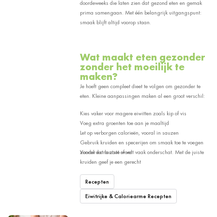
doordeweeks die laten zien dat gezond eten en gemak
prima samengaan. Met één belangrijk uitgangspunt:
smaak blijft altijd voorop staan.
Wat maakt eten gezonder
zonder het moeilijk te
maken?
Je hoeft geen compleet dieet te volgen om gezonder te
eten. Kleine aanpassingen maken al een groot verschil:
Kies vaker voor magere eiwitten zoals kip of vis
Voeg extra groenten toe aan je maaltijd
Let op verborgen calorieën, vooral in sauzen
Gebruik kruiden en specerijen om smaak toe te voegen
zonder extra zout of vet
Vooral dat laatste wordt vaak onderschat. Met de juiste
kruiden geef je een gerecht
Recepten
Eiwitrijke & Caloriearme Recepten