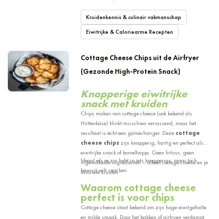
Kruidenkennis & culinair vakmanschap
Eiwitrijke & Caloriearme Recepten
Cottage Cheese Chips uit de Airfryer
(Gezonde High-Protein Snack)
Knapperige eiwitrijke
snack met kruiden
Chips maken van cottage cheese (ook bekend als
Hüttenkäse) klinkt misschien verrassend, maar het
resultaat is écht een gamechanger. Deze
cottage
cheese chips
zijn knapperig, hartig en perfect als
eiwitrijke snack of borrelhapje. Geen frituur, geen
Ideaal als je zin hebt in iets knapperigs, maar toch
ingewikkelde ingrediënten – alleen cottage cheese en je
bewust wilt snacken.
favoriete kruiden.
Waarom cottage cheese
perfect is voor chips
Cottage cheese staat bekend om zijn hoge eiwitgehalte
en milde smaak. Door het bakken of airfryen verdampt