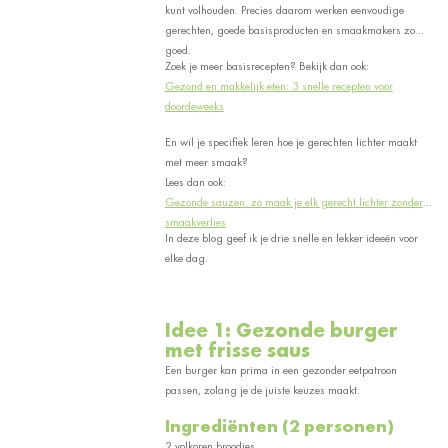
kunt volhouden. Precies daarom werken eenvoudige
gerechten, goede basisproducten en smaakmakers zo
goed.
Zoek je meer basisrecepten? Bekijk dan ook:
Gezond en makkelijk eten: 3 snelle recepten voor
doordeweeks
En wil je specifiek leren hoe je gerechten lichter maakt
met meer smaak?
Lees dan ook:
Gezonde sauzen: zo maak je elk gerecht lichter zonder
smaakverlies
In deze blog geef ik je drie snelle en lekker ideeën voor
elke dag.
Idee 1: Gezonde burger
met frisse saus
Een burger kan prima in een gezonder eetpatroon
passen, zolang je de juiste keuzes maakt.
Ingrediënten (2 personen)
2 volkoren broodjes