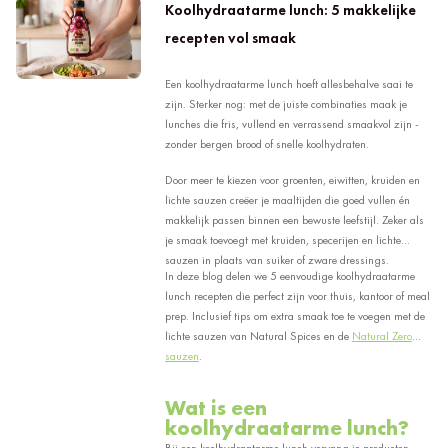
Koolhydraatarme lunch: 5 makkelijke
recepten vol smaak
Een koolhydraatarme lunch hoeft allesbehalve saai te
zijn. Sterker nog: met de juiste combinaties maak je
lunches die fris, vullend en verrassend smaakvol zijn -
zonder bergen brood of snelle koolhydraten.
Door meer te kiezen voor groenten, eiwitten, kruiden en
lichte sauzen creëer je maaltijden die goed vullen én
makkelijk passen binnen een bewuste leefstijl. Zeker als
je smaak toevoegt met kruiden, specerijen en lichte
sauzen in plaats van suiker of zware dressings.
In deze blog delen we 5 eenvoudige koolhydraatarme
lunch recepten die perfect zijn voor thuis, kantoor of meal
prep. Inclusief tips om extra smaak toe te voegen met de
lichte sauzen van
Natural Spices
en de
Natural Zero
sauzen
.
Wat is een
koolhydraatarme lunch?
Bij een koolhydraatarme lunch vervang je producten