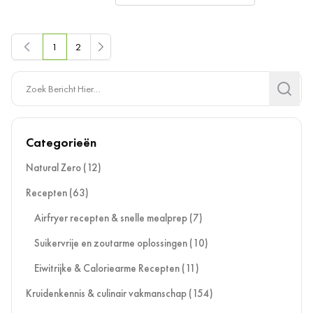
1
2
U lees momenteel pagina
Pagina
Search
Search
Categorieën
Natural Zero
(12)
Recepten
(63)
Airfryer recepten & snelle mealprep
(7)
Suikervrije en zoutarme oplossingen
(10)
Eiwitrijke & Caloriearme Recepten
(11)
Kruidenkennis & culinair vakmanschap
(154)