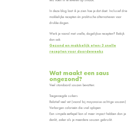
In deze blog laat ik je zien hoe je dat doet. Inclusief drie
makkelijke recepten én praktische alternatieven voor
drukke dagen.
Werk je vooral met snelle, dagelijkse recepten? Bekijk
dan ook:
Gezond en makkelijk eten: 3 snelle
recepten voor doordeweeks
Wat maakt een saus
ongezond?
Veel standaard sauzen bevatten:
Toegevoegde suikers
Relatief veel vet (vooral bij mayonaise-achtige sauzen)
Verborgen calorieën die snel oplopen
Een simpele eetlepel kan al meer impact hebben dan je
denkt, zeker als je meerdere sauzen gebruikt.