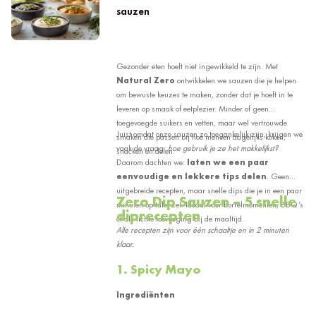
sauzen
Gezonder eten hoeft niet ingewikkeld te zijn. Met
Natural Zero
ontwikkelen we sauzen die je helpen
om bewuste keuzes te maken, zonder dat je hoeft in te
leveren op smaak of eetplezier. Minder of geen
toegevoegde suikers en vetten, maar wel vertrouwde
Juist omdat onze sauzen zo toegankelijk zijn, krijgen we
smaken die passen bij hoe mensen dagelijks koken,
vaak de vraag:
hoe gebruik je ze het makkelijkst?
snacken en delen.
Daarom dachten we:
laten we een paar
eenvoudige en lekkere tips delen
. Geen
uitgebreide recepten, maar snelle dips die je in een paar
Zero Dip Sauzen – 5 snelle
minuten op tafel zet. Ideaal voor borrelmomenten, BBQ’s
diprecepten
of als lichte toevoeging bij de maaltijd.
Alle recepten zijn voor één schaaltje en in 2 minuten
klaar.
1. Spicy Mayo
Ingrediënten