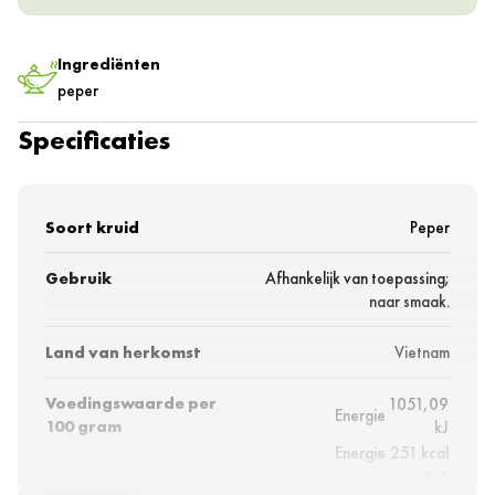
Ingrediënten
peper
Specificaties
Soort kruid
Peper
Gebruik
Afhankelijk van toepassing;
naar smaak.
Land van herkomst
Vietnam
Voedingswaarde per
1051,09
Energie
100 gram
kJ
Energie
251 kcal
3,3
Vetten