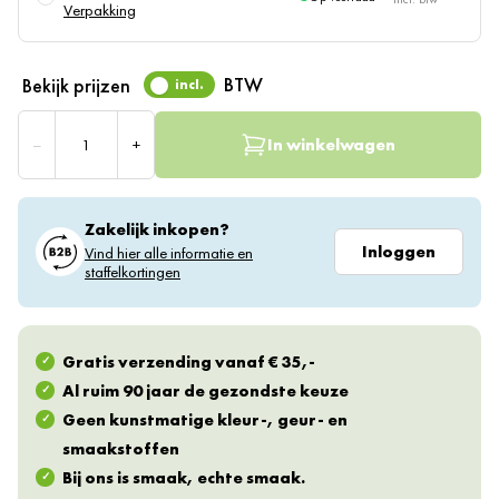
Verpakking
BTW
Bekijk prijzen
incl.
Aantal
–
+
In winkelwagen
Zakelijk inkopen?
Inloggen
Vind hier alle informatie en
staffelkortingen
Gratis verzending vanaf € 35,-
Al ruim 90 jaar de gezondste keuze
Geen kunstmatige kleur-, geur- en
smaakstoffen
Bij ons is smaak, echte smaak.