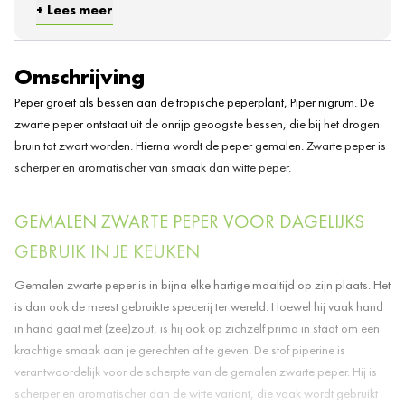
gram
Lees meer
waarvan
1,4
verzadigde
gram
vetzuren
Omschrijving
Koolhydraten
64 gram
Peper groeit als bessen aan de tropische peperplant, Piper nigrum. De
0,6
waarvan suikers
zwarte peper ontstaat uit de onrijp geoogste bessen, die bij het drogen
gram
bruin tot zwart worden. Hierna wordt de peper gemalen. Zwarte peper is
10,4
Eiwitten
gram
scherper en aromatischer van smaak dan witte peper.
25,3
Vezels
gram
GEMALEN ZWARTE PEPER VOOR DAGELIJKS
Zout
0 gram
GEBRUIK IN JE KEUKEN
Gemalen zwarte peper is in bijna elke hartige maaltijd op zijn plaats. Het
is dan ook de meest gebruikte specerij ter wereld. Hoewel hij vaak hand
in hand gaat met (zee)zout, is hij ook op zichzelf prima in staat om een
krachtige smaak aan je gerechten af te geven. De stof piperine is
verantwoordelijk voor de scherpte van de gemalen zwarte peper. Hij is
scherper en aromatischer dan de witte variant, die vaak wordt gebruikt