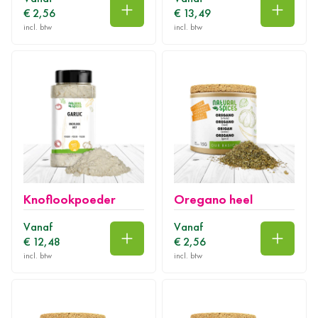
€ 2,56
€ 13,49
In winkelwagen
In wink
Knoflookpoeder
Oregano heel
Vanaf
Vanaf
€ 12,48
€ 2,56
In winkelwagen
In wink