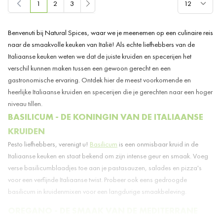
1
2
3
U lees momenteel pagina
Pagina
Pagina
Benvenuti bij Natural Spices, waar we je meenemen op een culinaire reis
naar de smaakvolle keuken van Italië! Als echte liefhebbers van de
Italiaanse keuken weten we dat de juiste kruiden en specerijen het
verschil kunnen maken tussen een gewoon gerecht en een
gastronomische ervaring. Ontdek hier de meest voorkomende en
heerlijke Italiaanse kruiden en specerijen die je gerechten naar een hoger
niveau tillen.
BASILICUM - DE KONINGIN VAN DE ITALIAANSE
KRUIDEN
Pesto liefhebbers, verenigt u!
Basilicum
is een onmisbaar kruid in de
Italiaanse keuken en staat bekend om zijn intense geur en smaak. Voeg
verse basilicumblaadjes toe aan je pastasauzen, salades en pizza's
voor een verfijnde Italiaanse twist. Probeer ook eens gedroogde
basilicum in kruidenmixen voor een langdurige smaakbeleving.
OREGANO - DE SMAAK VAN DE MEDITERRANE