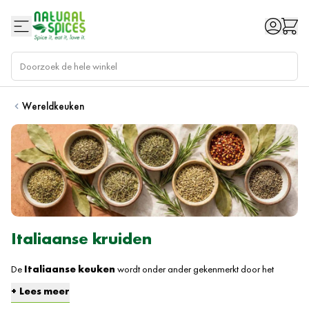
Ga naar de inhoud
Wereldkeuken
Italiaanse kruiden
De
Italiaanse keuken
wordt onder ander gekenmerkt door het
gebruik van heerlijke kruiden en specerijen. Voorbeelden hiervan zijn
Lees meer
basilicum, rozemarijn, peterselie en oregano. Hiermee zet je in een