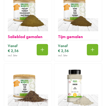
Salieblad gemalen
Tijm gemalen
Vanaf
Vanaf
€ 2,56
€ 2,56
In winkelwagen
In wink