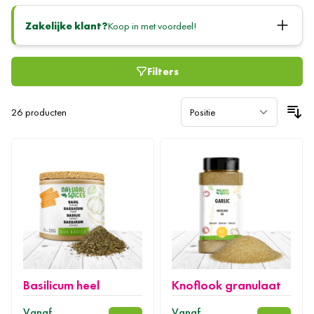
handomdraai de lekkerste gerechten met een Italiaanse twist op tafel.
Zakelijke klant?
Koop in met voordeel!
Denk bijvoorbeeld aan een heerlijke klassieke pizza of pasta. Bij Natural
Spices bestel je de smaakmakers van premium kwaliteit tegen de
scherpste prijzen. Buon Appetito!
Filters
26
producten
Basilicum heel
Knoflook granulaat
Vanaf
Vanaf