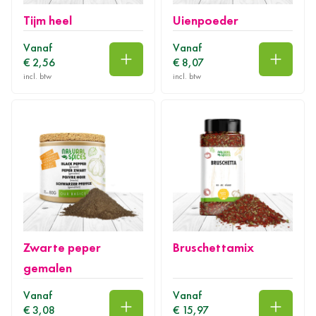
Tijm heel
Uienpoeder
Vanaf
Vanaf
€ 2,56
€ 8,07
In winkelwagen
In wink
Zwarte peper
Bruschettamix
gemalen
Vanaf
Vanaf
€ 3,08
€ 15,97
In winkelwagen
In wink