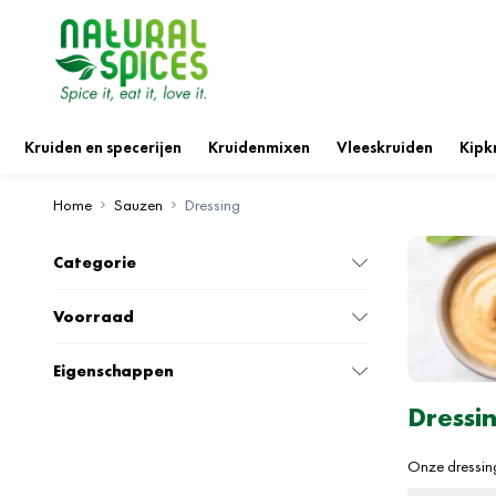
Ga naar de inhoud
Kruiden en specerijen
Kruidenmixen
Vleeskruiden
Kipk
Home
Sauzen
Dressing
Categorie
Voorraad
Eigenschappen
Dressi
Onze dressings
combineren ee