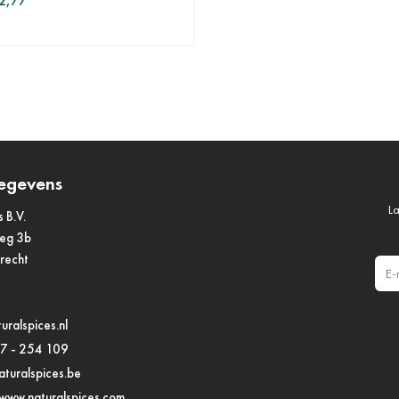
12,77
egevens
La
s B.V.
weg 3b
drecht
E-m
uralspices.nl
97 - 254 109
turalspices.be
www.naturalspices.com