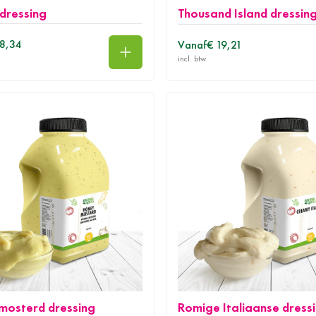
dressing
Thousand Island dressin
28,34
Vanaf
€ 19,21
In winkelwagen
mosterd dressing
Romige Italiaanse dress