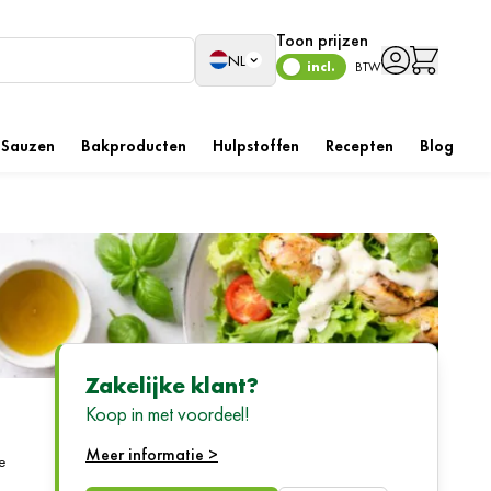
Toon prijzen
Taal
NL
incl.
BTW
Sauzen
Bakproducten
Hulpstoffen
Recepten
Blog
Zakelijke klant?
Koop in met voordeel!
Meer informatie >
e
teit.