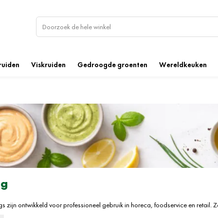
ruiden
Viskruiden
Gedroogde groenten
Wereldkeuken
ng
 zijn ontwikkeld voor professioneel gebruik in horeca, foodservice en retail. Z
n stabiele samenstelling met een herkenbaar smaakprofiel en consistente kwali