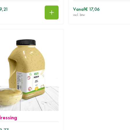
9,21
Vanaf
€ 17,06
In winkelwagen
dressing