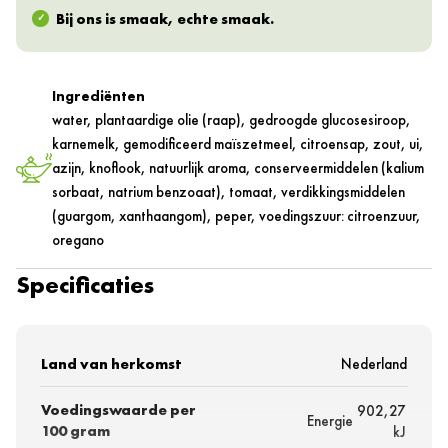
Bij ons is smaak, echte smaak.
Ingrediënten
water, plantaardige olie (raap), gedroogde glucosesiroop,
karnemelk, gemodificeerd maïszetmeel, citroensap, zout, ui,
azijn, knoflook, natuurlijk aroma, conserveermiddelen (kalium
sorbaat, natrium benzoaat), tomaat, verdikkingsmiddelen
(guargom, xanthaangom), peper, voedingszuur: citroenzuur,
oregano
Specificaties
Land van herkomst
Nederland
Voedingswaarde per
902,27
Energie
100 gram
kJ