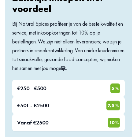
voordeel
VOORDELEN
Bij Natural Spices profiteer je van de beste kwaliteit en
Laag Vetgehalte:
Geniet van de diepe, rijke smaken van Italië met
service, met inkoopkortingen tot 10% op je
aanzienlijk minder vet.
bestellingen. We zijn niet alleen leveranciers; we zijn je
Romige Textuur:
Ondanks het lagere vetgehalte behoudt onze
dressing een heerlijk romige consistentie.
partners in smaakontwikkeling. Van unieke kruidenmixen
Grootverpakking:
Speciaal verpakt voor grootverbruikers,
tot smaakvolle, gezonde food concepten, wij maken
waardoor onze verpakking handig en efficiënt is in professionele
het samen met jou mogelijk.
omgevingen.
Veelzijdig gebruik:
Perfect als dressing over salades, als marinade
voor vlees, of als smaakmaker in pastagerechten.
€250 - €500
5%
Gezondheidsbewuste Keuze:
Een fantastische optie voor
diegenen die hun vetinname willen beperken zonder smaakverlies.
€501 - €2500
7,5%
GEBRUIKSAANWIJZING
Vanaf €2500
10%
Schud de verpakking goed voor elk gebruik om de beste emulsie van de
Italiaanse kruiden en de romige basis te garanderen. Voeg een