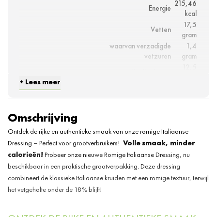
215,46
Energie
kcal
17,5
Vetten
gram
waarvan verzadigde
1,4
vetzuren
gram
12,5
Koolhydraten
gram
Lees meer
waarvan suikers
3 gram
1,7
Eiwitten
gram
Omschrijving
0,3
Vezels
Ontdek de rijke en authentieke smaak van onze romige Italiaanse
gram
1,2
Dressing – Perfect voor grootverbruikers!
Volle smaak, minder
Zout
gram
calorieën!
Probeer onze nieuwe Romige Italiaanse Dressing, nu
beschikbaar in een praktische grootverpakking. Deze dressing
combineert de klassieke Italiaanse kruiden met een romige textuur, terwijl
het vetgehalte onder de 18% blijft!