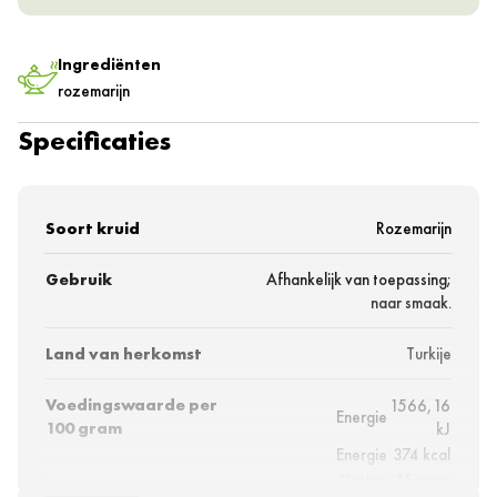
Ingrediënten
rozemarijn
Specificaties
Soort kruid
Rozemarijn
Gebruik
Afhankelijk van toepassing;
naar smaak.
Land van herkomst
Turkije
Voedingswaarde per
1566,16
Energie
100 gram
kJ
Energie
374 kcal
Vetten
15 gram