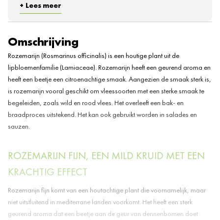
waarvan
Lees meer
0,7
verzadigde
gram
vetzuren
Koolhydraten
46 gram
Omschrijving
waarvan suikers
0 gram
Rozemarijn (Rosmarinus officinalis) is een houtige plant uit de
Eiwitten
5 gram
lipbloemenfamilie (Lamiaceae). Rozemarijn heeft een geurend aroma en
17,6
Vezels
heeft een beetje een citroenachtige smaak. Aangezien de smaak sterk is,
gram
is rozemarijn vooral geschikt om vleessoorten met een sterke smaak te
Zout
0 gram
begeleiden, zoals wild en rood vlees. Het overleeft een bak- en
braadproces uitstekend. Het kan ook gebruikt worden in salades en
sauzen.
ROZEMARIJN FIJN, EEN MILD KRUID MET EEN
KRACHTIG EFFECT
Rozemarijn fijn komt van een houtachtige plant die voornamelijk, maar
niet uitstluitend in mediterrane landen voorkomt. Het heeft een sterk
geurend aroma dat een beetje aan de geur van dennenbomen doet