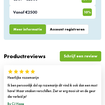
Rozemarijn fijn is niet alleen een krachtige smaakmaker in je keuken, het
Vanaf €2500
10%
heeft ook nog eens een geneeskrachtige werking. Zo is het onder andere
goed voor de luchtwegen en de spijsvertering en stimuleert het de
bloedsomloop. Daarnaast is het antiseptisch, wat wil zeggen dat het
Meer informatie
Account registreren
bacteriedodende eigenschappen heeft. Omdat het drogen van kruiden
vrijwel geen invloed heeft op de voedingswaarde ervan, is rozemarijn
fijn dan ook zonder twijfel gezond te noemen. Reden des te meer om
jouw voorraad hier online te kopen en zo niet alleen een smaakmaker,
maar ook een natuurlijk medicijn in huis te halen.
Productreviews
Schrijf een review
Heerlijke rozemarijn
Ik ben persoonlijk dol op rozemarijn dit vind ik ook dan een must
have! Maar smaken verschillen. Ziet er erg mooi uit en de geur
die verleid je!
6 februari 2014
By
CJ Hage