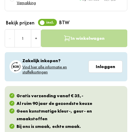
Verpakking
BTW
Bekijk prijzen
incl.
Aantal
–
+
In winkelwagen
Zakelijk inkopen?
Inloggen
Vind hier alle informatie en
staffelkortingen
Gratis verzending vanaf € 35,-
Al ruim 90 jaar de gezondste keuze
Geen kunstmatige kleur-, geur- en
smaakstoffen
Bij ons is smaak, echte smaak.