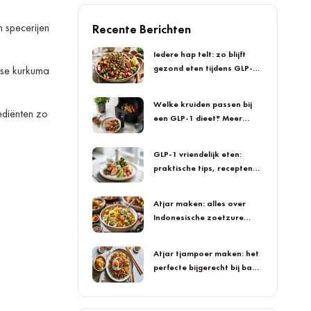
n specerijen
Recente Berichten
Iedere hap telt: zo blijft
gezond eten tijdens GLP-1
sse kurkuma
smaakvol
Welke kruiden passen bij
ediënten zo
een GLP-1 dieet? Meer
smaak in iedere hap
GLP-1 vriendelijk eten:
praktische tips, recepten
en smaakvolle inspiratie
Atjar maken: alles over
Indonesische zoetzure
groenten
Atjar tjampoer maken: het
perfecte bijgerecht bij bami
en nasi