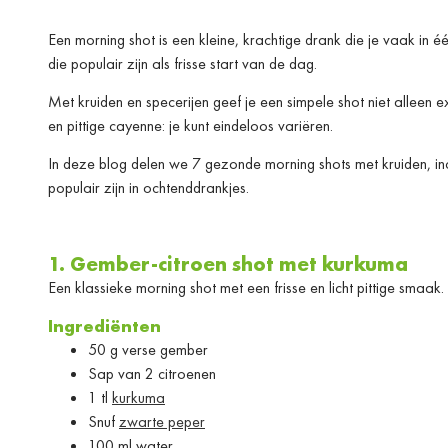
Een morning shot is een kleine, krachtige drank die je vaak in é
die populair zijn als frisse start van de dag.
Met kruiden en specerijen geef je een simpele shot niet allee
en pittige cayenne: je kunt eindeloos variëren.
In deze blog delen we 7 gezonde morning shots met kruiden, in
populair zijn in ochtenddrankjes.
1. Gember-citroen shot met kurkuma
Een klassieke morning shot met een frisse en licht pittige smaak.
Ingrediënten
50 g verse gember
Sap van 2 citroenen
1 tl
kurkuma
Snuf
zwarte peper
100 ml water