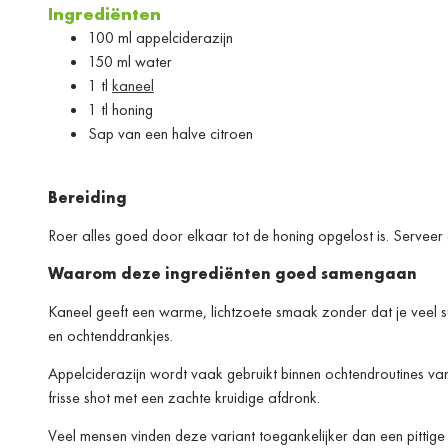
Ingrediënten
100 ml appelciderazijn
150 ml water
1 tl
kaneel
1 tl honing
Sap van een halve citroen
Bereiding
Roer alles goed door elkaar tot de honing opgelost is. Serveer
Waarom deze ingrediënten goed samengaan
Kaneel geeft een warme, lichtzoete smaak zonder dat je veel su
en ochtenddrankjes.
Appelciderazijn wordt vaak gebruikt binnen ochtendroutines va
frisse shot met een zachte kruidige afdronk.
Veel mensen vinden deze variant toegankelijker dan een pittig