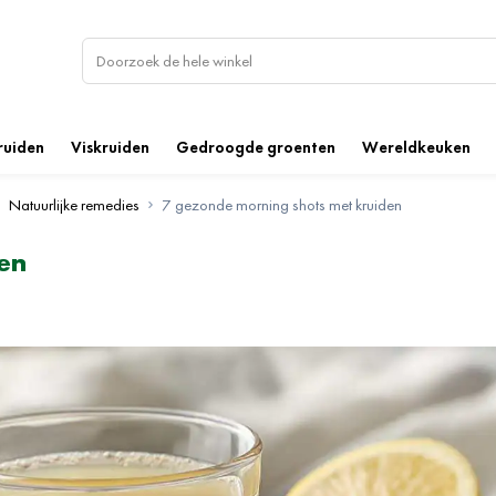
ruiden
Viskruiden
Gedroogde groenten
Wereldkeuken
Natuurlijke remedies
7 gezonde morning shots met kruiden
en