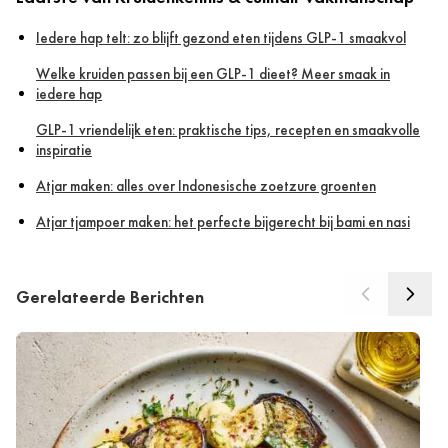
Iedere hap telt: zo blijft gezond eten tijdens GLP-1 smaakvol
Welke kruiden passen bij een GLP-1 dieet? Meer smaak in
iedere hap
GLP-1 vriendelijk eten: praktische tips, recepten en smaakvolle
inspiratie
Atjar maken: alles over Indonesische zoetzure groenten
Atjar tjampoer maken: het perfecte bijgerecht bij bami en nasi
Gerelateerde Berichten