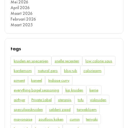
Mei 2026
April 2026
Maart 2026
Februari 2026
Maart 2025
tags
kruiden en specerijen
snelle recepten
low calorie saus
kardemom
natural zero
bbq rub
caloriearm
piment
kaneel
Indiase curry
everything bagel seasoning
kip kruiden
kerrie
airfryer
Private Label
steranijs
tofu
viskruiden
speculaaskruiden
selderij zaad
tarwebloem
mayonaise
zoutloos koken
cumin
teriyaki