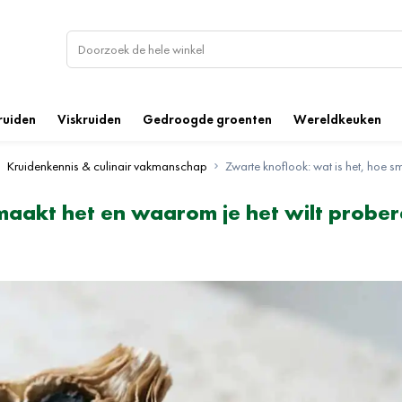
ruiden
Viskruiden
Gedroogde groenten
Wereldkeuken
Kruidenkennis & culinair vakmanschap
Zwarte knoflook: wat is het, hoe s
smaakt het en waarom je het wilt probe