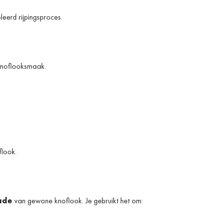
leerd rijpingsproces.
 knoflooksmaak.
flook.
ade
van gewone knoflook. Je gebruikt het om: