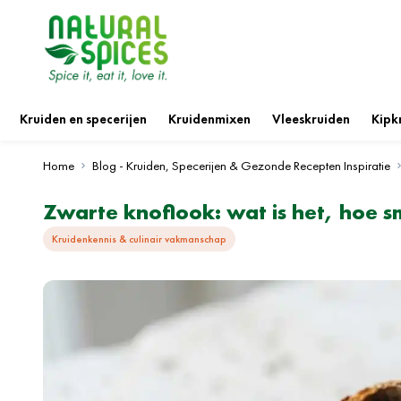
Ga naar de inhoud
Kruiden en specerijen
Kruidenmixen
Vleeskruiden
Kipk
Home
Blog - Kruiden, Specerijen & Gezonde Recepten Inspiratie
Zwarte knoflook: wat is het, hoe 
Kruidenkennis & culinair vakmanschap