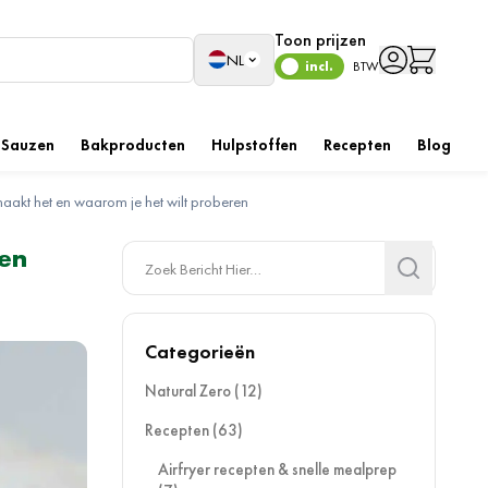
Toon prijzen
Taal
NL
incl.
BTW
Sauzen
Bakproducten
Hulpstoffen
Recepten
Blog
maakt het en waarom je het wilt proberen
ren
Search
Search
Categorieën
Natural Zero
(12)
Recepten
(63)
Airfryer recepten & snelle mealprep