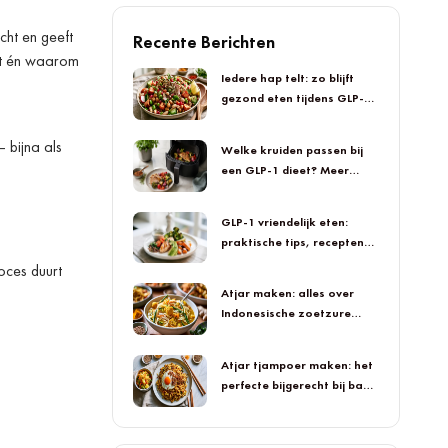
cht en geeft
Recente Berichten
ikt én waarom
Iedere hap telt: zo blijft
gezond eten tijdens GLP-1
smaakvol
 bijna als
Welke kruiden passen bij
een GLP-1 dieet? Meer
smaak in iedere hap
GLP-1 vriendelijk eten:
praktische tips, recepten
en smaakvolle inspiratie
oces duurt
Atjar maken: alles over
Indonesische zoetzure
groenten
Atjar tjampoer maken: het
perfecte bijgerecht bij bami
en nasi