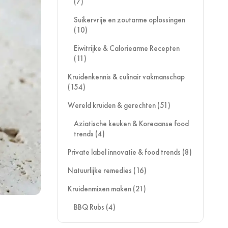
(7)
Suikervrije en zoutarme oplossingen
(10)
Eiwitrijke & Caloriearme Recepten
(11)
Kruidenkennis & culinair vakmanschap
(154)
Wereld kruiden & gerechten
(51)
Aziatische keuken & Koreaanse food
trends
(4)
Private label innovatie & food trends
(8)
Natuurlijke remedies
(16)
Kruidenmixen maken
(21)
BBQ Rubs
(4)