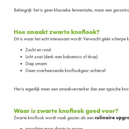
Belangrijk: het is geen klassieke fermentatie, maar een gecontro
Hoe smaakt zwarte knoflook?
Dit is waar het echt interessant wordt. Verwacht géén scherpe
Zacht en rond
Licht zoet (denk aan balsamico of drop)
Diep umami
Geen overheersende knoflookgeur achteraf
Het is eigenlijk meer een smaakversterker dan een typische kno
Waar is zwarte knoflook goed voor?
Zwarte knoflook wordt vaak gezien als een
culinaire upgr
gerechten meer diepte te geven