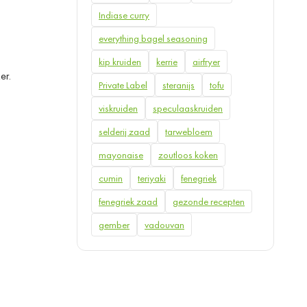
Indiase curry
everything bagel seasoning
kip kruiden
kerrie
airfryer
er.
Private Label
steranijs
tofu
viskruiden
speculaaskruiden
selderij zaad
tarwebloem
mayonaise
zoutloos koken
cumin
teriyaki
fenegriek
fenegriek zaad
gezonde recepten
gember
vadouvan