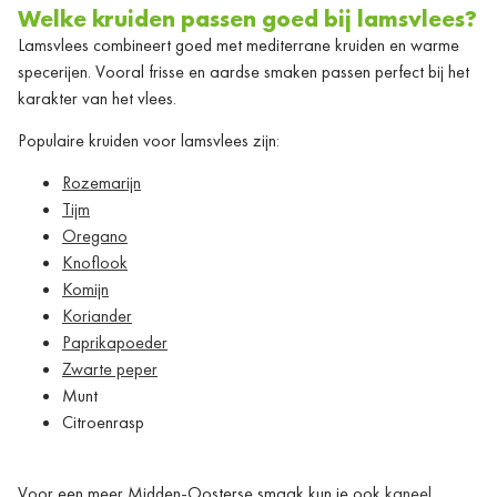
Welke kruiden passen goed bij lamsvlees?
Lamsvlees combineert goed met mediterrane kruiden en warme
specerijen. Vooral frisse en aardse smaken passen perfect bij het
karakter van het vlees.
Populaire kruiden voor lamsvlees zijn:
Rozemarijn
Tijm
Oregano
Knoflook
Komijn
Koriander
Paprikapoeder
Zwarte peper
Munt
Citroenrasp
Voor een meer Midden-Oosterse smaak kun je ook
kaneel
,