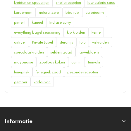
kruiden en specerijen
snelle recepten
low calorie saus
kardemom
natural zero
bbq rub
caloriearm
piment
kaneel
Indiase curry
everything bagel seasoning
kip kruiden
kerrie
airfryer
Private Label
steranijs
tofu
viskruiden
speculaaskruiden
selderij zaad
tarwebloem
mayonaise
zoutloos koken
cumin
teriyaki
fenegriek
fenegriek zaad
gezonde recepten
gember
vadouvan
Informatie