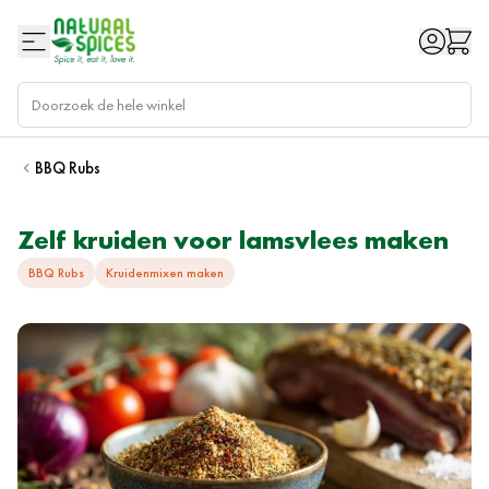
Ga naar de inhoud
BBQ Rubs
Zelf kruiden voor lamsvlees maken
BBQ Rubs
Kruidenmixen maken