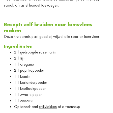
sumak
of
ras el hanout
toevoegen.
Recept: zelf kruiden voor lamsvlees
maken
Deze kruidenmix past goed bij vrijwel alle soorten lamsvlees.
Ingrediënten
2 tl gedroogde rozemarijn
2 tl tijm
1 tl oregano
2 tl paprikapoeder
1 tl komijn
1 tl korianderpoeder
1 tl knoflookpoeder
1 tl zwarte peper
1 tl zeezout
Optioneel: snuf
chilivlokken
of citroenrasp