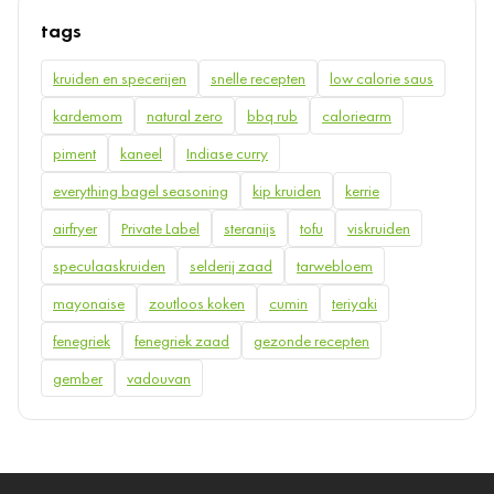
tags
kruiden en specerijen
snelle recepten
low calorie saus
kardemom
natural zero
bbq rub
caloriearm
piment
kaneel
Indiase curry
everything bagel seasoning
kip kruiden
kerrie
airfryer
Private Label
steranijs
tofu
viskruiden
speculaaskruiden
selderij zaad
tarwebloem
mayonaise
zoutloos koken
cumin
teriyaki
fenegriek
fenegriek zaad
gezonde recepten
gember
vadouvan