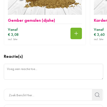
Gember gemalen (djahe)
Kardem
Vanaf
Vanaf
€ 3,08
€ 3,60
In winkelwagen
Reactie(s)
Search
Search