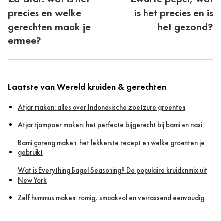
precies en welke
is het precies en is
gerechten maak je
het gezond?
ermee?
Laatste van Wereld kruiden & gerechten
Atjar maken: alles over Indonesische zoetzure groenten
Atjar tjampoer maken: het perfecte bijgerecht bij bami en nasi
Bami goreng maken: het lekkerste recept en welke groenten je
gebruikt
Wat is Everything Bagel Seasoning? De populaire kruidenmix uit
New York
Zelf hummus maken: romig, smaakvol en verrassend eenvoudig