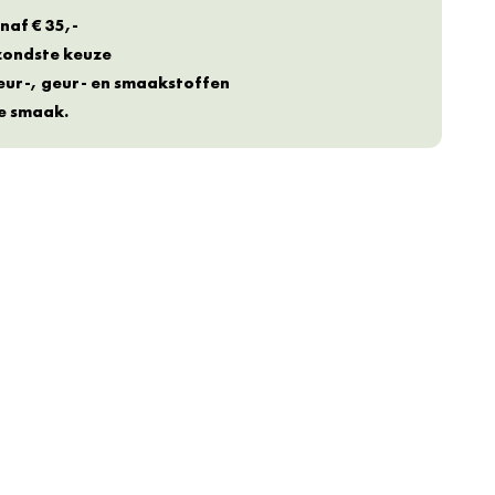
naf € 35,-
ezondste keuze
eur-, geur- en smaakstoffen
te smaak.