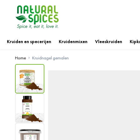
Ga naar de inhoud
Kruiden en specerijen
Kruidenmixen
Vleeskruiden
Kipk
Home
Kruidnagel gemalen