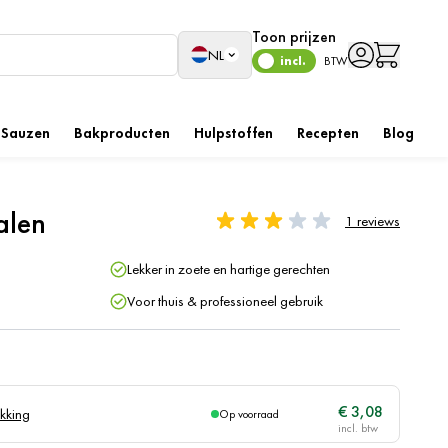
Toon prijzen
Taal
NL
incl.
BTW
Sauzen
Bakproducten
Hulpstoffen
Recepten
Blog
alen
1 reviews
Lekker in zoete en hartige gerechten
Voor thuis & professioneel gebruik
€ 3,08
kking
Op voorraad