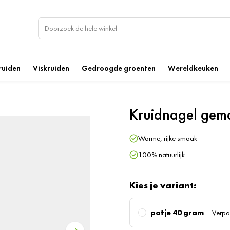
ruiden
Viskruiden
Gedroogde groenten
Wereldkeuken
Kruidnagel gem
Warme, rijke smaak
100% natuurlijk
Kies je variant:
potje 40 gram
Verpa