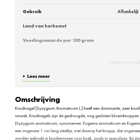
Gebruik
Afhankelijk
Land van herkomst
Voedingswaarde per 100 gram
waarvan verzad
Lees meer
w
Omschrijving
Kruidnagel [Syzygium Aromaticum L.] heeft een dominante, zeer kruid
smaak. Kruidnagels zijn de gedroogde, nog gesloten bloemknoppen
(Syzygium aromaticum, synoniemen: Eugenia aromaticum en Eugenia 
een ongeveer 1 cm lang steeltje, met daarop het knopje, dat ongevee
worden gebruikt in kruidenmixen voor koek, zoals in speculaas. Bij s