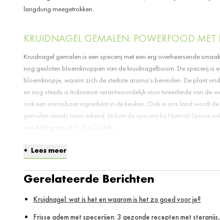
langdurig meegetrokken.
KRUIDNAGEL GEMALEN: POWERFOOD MET
Kruidnagel gemalen is een specerij met een erg overheersende smaak
nog gesloten bloemknoppen van de kruidnagelboom. De specerij is ee
bloemknopje, waarin zich de sterkste aroma’s bevinden. De plant vind
en nog steeds is Indonesië verantwoordelijk voor tweederde van de wer
ook een onmisbaar ingrediënt in de keuken. Ook in ons land wordt de 
gemalen steeds meer erkend. Je kunt de specerij bij Natural Spices onl
van 400 gram of 1, 5 of 20 kilo.
Lees meer
KRUIDNAGEL GEMALEN IN ZOETE GERECHT
Gerelateerde Berichten
Kruidnagel gemalen kun je in zowel zoete als hartige gerechten toep
specerij vooral als ingrediënt van kruidenmixen voor koek, voornameli
Kruidnagel: wat is het en waarom is het zo goed voor je?
taarten komt hij prima tot zijn recht. In zoete gerechten laat kruidna
met kaneel, gember, foelie en nootmuskaat. Met deze laatste wordt k
Frisse adem met specerijen: 3 gezonde recepten met steranijs