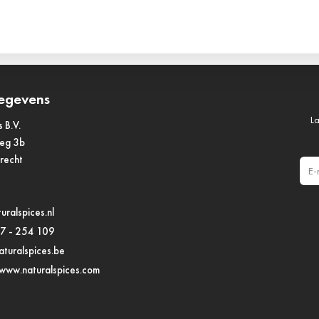
egevens
La
s B.V.
weg 3b
drecht
E-m
uralspices.nl
97 - 254 109
turalspices.be
www.naturalspices.com