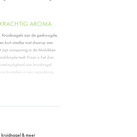
 KRACHTIG AROMA
. Kruidnagels zijn de gedroogde,
n kort steeltje met daarop een
t zijn oorsprong in de Molukken
eldwijde teelt. Daar is het dan
veelzijdigheid van kruidnagel
ine bestellen in een verpakking
EN
assen. In Nederland kennen we de
jk speculaas. Ook in cakes, vla en
gel gemalen zich prima combineren
ruidnagel overigens vaak verward.
, kruidnagel & meer