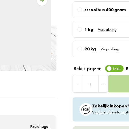
strooibus 400 gram
1 kg
Verpakking
20 kg
Verpakking
Bekijk prijzen
incl.
Aantal
–
+
Zakelijk inkopen
Vind hier alle informati
Kruidnagel