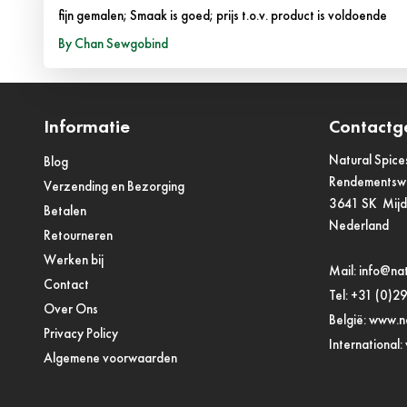
fijn gemalen; Smaak is goed; prijs t.o.v. product is voldoende
10 januari 2014
By
Chan Sewgobind
Informatie
Contactg
Natural Spice
Blog
Rendements
Verzending en Bezorging
3641 SK Mij
Betalen
Nederland
Retourneren
Werken bij
Mail:
info@nat
Contact
Tel:
+31 (0)2
Over Ons
België:
www.na
Privacy Policy
International:
Algemene voorwaarden