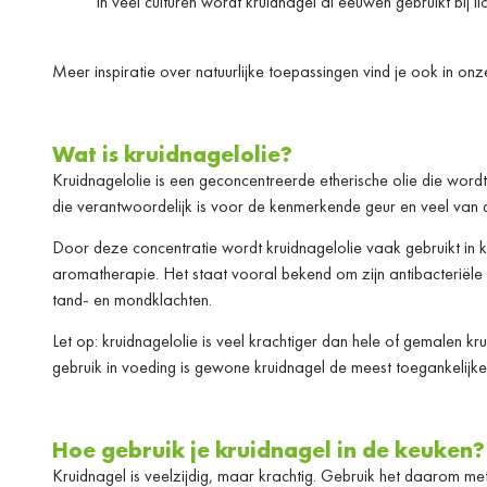
In veel culturen wordt kruidnagel al eeuwen gebruikt bij li
Meer inspiratie over natuurlijke toepassingen vind je ook in on
Wat is kruidnagelolie?
Kruidnagelolie is een geconcentreerde etherische olie die word
die verantwoordelijk is voor de kenmerkende geur en veel van 
Door deze concentratie wordt kruidnagelolie vaak gebruikt in
aromatherapie. Het staat vooral bekend om zijn antibacteriële
tand- en mondklachten.
Let op: kruidnagelolie is veel krachtiger dan hele of gemalen kr
gebruik in voeding is gewone kruidnagel de meest toegankelijke
Hoe gebruik je kruidnagel in de keuken?
Kruidnagel is veelzijdig, maar krachtig. Gebruik het daarom me