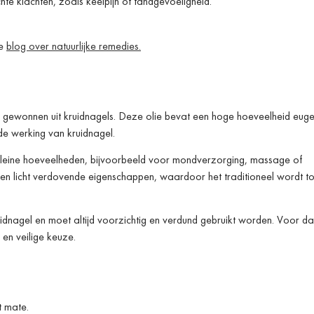
chte klachten, zoals keelpijn of tandgevoeligheid.
ze
blog over natuurlijke remedies.
t gewonnen uit kruidnagels. Deze olie bevat een hoge hoeveelheid euge
de werking van kruidnagel.
 kleine hoeveelheden, bijvoorbeeld voor mondverzorging, massage of
 en licht verdovende eigenschappen, waardoor het traditioneel wordt to
uidnagel en moet altijd voorzichtig en verdund gebruikt worden. Voor da
 en veilige keuze.
t mate.