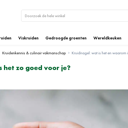
ruiden
Viskruiden
Gedroogde groenten
Wereldkeuken
Kruidenkennis & culinair vakmanschap
Kruidnagel: wat is het en waarom i
s het zo goed voor je?