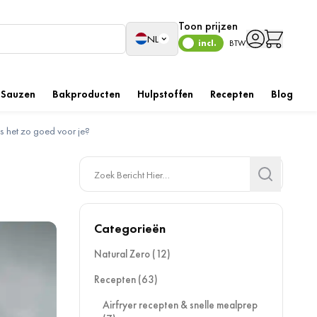
Toon prijzen
Taal
NL
incl.
BTW
Sauzen
Bakproducten
Hulpstoffen
Recepten
Blog
s het zo goed voor je?
Search
Search
Categorieën
Natural Zero
(12)
Recepten
(63)
Airfryer recepten & snelle mealprep