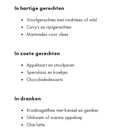
In hartige gerechten
Stoofgerechten met rundvlees of wild
Curry’s en rijstgerechten
Marinades voor vlees
In zoete gerechten
Appeltaart en stoofperen
Speculaas en koekjes
Chocoladedesserts
In dranken
Kruidnagelthee met kaneel en gember
Glühwein of warme appelsap
Chai latte