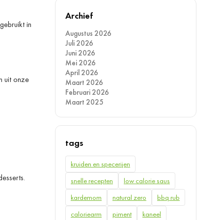
Archief
ebruikt in
Augustus 2026
Juli 2026
Juni 2026
Mei 2026
April 2026
n uit onze
Maart 2026
Februari 2026
Maart 2025
tags
kruiden en specerijen
esserts.
snelle recepten
low calorie saus
kardemom
natural zero
bbq rub
caloriearm
piment
kaneel