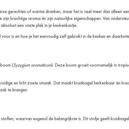
interse gerechten of warme dranken, maar het is veel meer dan alleen ee
 zijn krachtige aroma én zijn natuurlijke eigenschappen. Van ondersteu
t absoluut een vaste plek in je keukenkastje.
 voor is en hoe je het eenvoudig zelf gebruikt in de keuken en daarbuite
lboom (
Syzygium aromaticum
). Deze boom groeit voornamelijk in tropis
ruidige en licht zoete smaak. Dat maakt kruidnagel herkenbaar én krach
aak te brengen.
offen, waarvan eugenol de belangrijkste is. Dit stofje geeft kruidnagel 