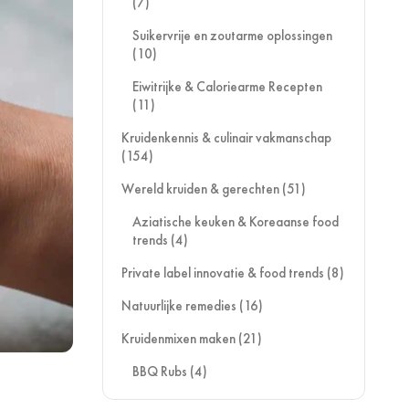
(7)
Suikervrije en zoutarme oplossingen
(10)
Eiwitrijke & Caloriearme Recepten
(11)
Kruidenkennis & culinair vakmanschap
(154)
Wereld kruiden & gerechten
(51)
Aziatische keuken & Koreaanse food
trends
(4)
Private label innovatie & food trends
(8)
Natuurlijke remedies
(16)
Kruidenmixen maken
(21)
BBQ Rubs
(4)