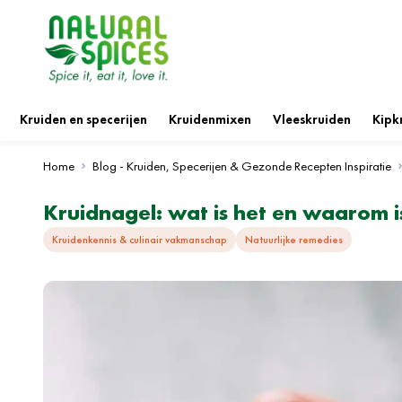
Ga naar de inhoud
Kruiden en specerijen
Kruidenmixen
Vleeskruiden
Kipk
Home
Blog - Kruiden, Specerijen & Gezonde Recepten Inspiratie
Kruidnagel: wat is het en waarom i
Kruidenkennis & culinair vakmanschap
Natuurlijke remedies