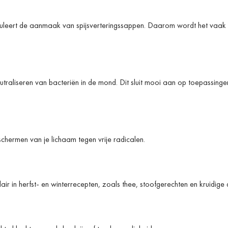
muleert de aanmaak van spijsverteringssappen. Daarom wordt het vaak g
eutraliseren van bacteriën in de mond. Dit sluit mooi aan op toepassinge
schermen van je lichaam tegen vrije radicalen.
in herfst- en winterrecepten, zoals thee, stoofgerechten en kruidige d