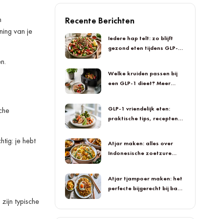
n
Recente Berichten
ning van je
Iedere hap telt: zo blijft
gezond eten tijdens GLP-1
smaakvol
n.
Welke kruiden passen bij
een GLP-1 dieet? Meer
smaak in iedere hap
GLP-1 vriendelijk eten:
che
praktische tips, recepten
en smaakvolle inspiratie
tig: je hebt
Atjar maken: alles over
Indonesische zoetzure
groenten
Atjar tjampoer maken: het
perfecte bijgerecht bij bami
en nasi
zijn typische