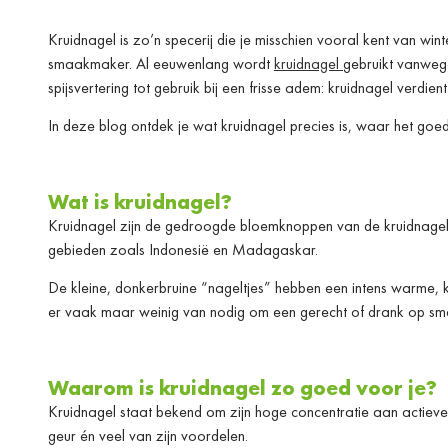
Kruidnagel is zo’n specerij die je misschien vooral kent van w
smaakmaker. Al eeuwenlang wordt
kruidnagel
gebruikt vanwege
spijsvertering tot gebruik bij een frisse adem: kruidnagel verdien
In deze blog ontdek je wat kruidnagel precies is, waar het goed
Wat is kruidnagel?
Kruidnagel zijn de gedroogde bloemknoppen van de kruidnage
gebieden zoals Indonesië en Madagaskar.
De kleine, donkerbruine “nageltjes” hebben een intens warme, k
er vaak maar weinig van nodig om een gerecht of drank op sm
Waarom is kruidnagel zo goed voor je?
Kruidnagel staat bekend om zijn hoge concentratie aan actieve st
geur én veel van zijn voordelen.