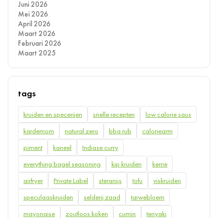
Juni 2026
Mei 2026
April 2026
Maart 2026
Februari 2026
Maart 2025
tags
kruiden en specerijen
snelle recepten
low calorie saus
kardemom
natural zero
bbq rub
caloriearm
piment
kaneel
Indiase curry
everything bagel seasoning
kip kruiden
kerrie
airfryer
Private Label
steranijs
tofu
viskruiden
speculaaskruiden
selderij zaad
tarwebloem
mayonaise
zoutloos koken
cumin
teriyaki