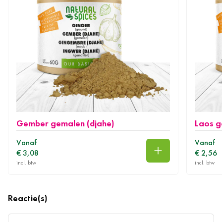
Gember gemalen (djahe)
Laos 
Vanaf
Vanaf
€ 3,08
€ 2,56
In winkelwagen
Reactie(s)