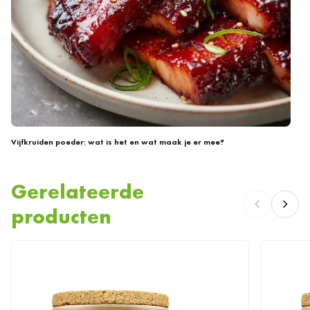
Vijfkruiden poeder: wat is het en wat maak je er mee?
Za
Gerelateerde
producten