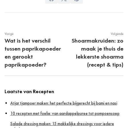
Vorige
Volgende
Wat is het verschil
Shoarmakruiden: zo
tussen paprikapoeder
maak je thuis de
en gerookt
lekkerste shoarma
paprikapoeder?
(recept & tips)
Laatste van Recepten
Atjar tjampoer maken: het perfecte bijgerecht bij bami en nasi
10 recepten met foelie: van aardappelpuree tot pompoensoep
Salade dressing maken: 15 makkelijke dressings voor iedere