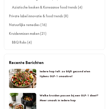
Aziatische keuken & Koreaanse food trends
(4)
Private label innovatie & food trends
(8)
Natuurlijke remedies
(16)
Kruidenmixen maken
(21)
BBQ Rubs
(4)
Recente Berichten
Iedere hap telt: zo blijft gezond eten
tijdens GLP-1 smaakvol
Welke kruiden passen bij een GLP-1 dieet?
Meer smaak in iedere hap