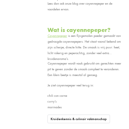
Lees dan ook onze blog over
cayennepeper en de
voordelen ervan
.
Wat is cayennepeper?
Cayennepeper
is een fijngemalen poeder gemaakt van
gedroogde cayennepepers. Het staat vooral bekend om
zijn scherpe, directe hitte. De smaak is vrij puur: heet,
licht rokerig en peperachtig, zonder veel extra
kruidenaroma’s.
Cayennepeper wordt vaak gebruikt om gerechten meer
pit te geven zonder de smaak compleet te veranderen.
Een klein beetje is meestal al genoeg.
Je ziet cayennepeper veel terug in:
chili con carne
curry’s
marinades
Kruidenkennis & culinair vakmanschap