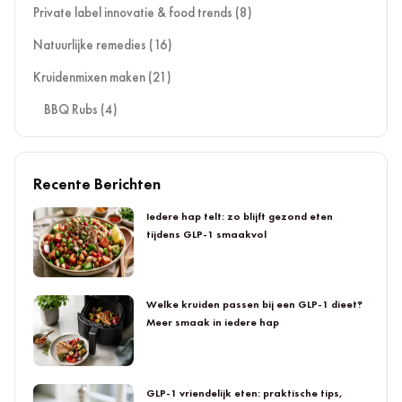
Private label innovatie & food trends
(8)
Natuurlijke remedies
(16)
Kruidenmixen maken
(21)
BBQ Rubs
(4)
Recente Berichten
Iedere hap telt: zo blijft gezond eten
tijdens GLP-1 smaakvol
Welke kruiden passen bij een GLP-1 dieet?
Meer smaak in iedere hap
GLP-1 vriendelijk eten: praktische tips,