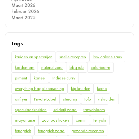
Maart 2026
Februari 2026
Maart 2025
tags
kruiden en specerijen
snelle recepten
low calorie saus
kardemom
natural zero
bbq rub
caloriearm
piment
kaneel
Indiase curry
everything bagel seasoning
kip kruiden
kerrie
airfryer
Private Label
steranijs
tofu
viskruiden
speculaaskruiden
selderij zaad
tarwebloem
mayonaise
zoutloos koken
cumin
teriyaki
fenegriek
fenegriek zaad
gezonde recepten