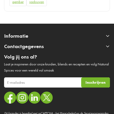
gember
vadouvan
Informatie
Contactgegevens
Volg jij ons al?
Laat je inspireren door onze kruiden, blends en recepten en volg Natural
Spices voor een wereld vol smaak
Inschrijven
E-mail adres
Dit formulier is beveiligd met reCAPTCHA - het
Privacybeleid
en de
Servicevoorwaarden