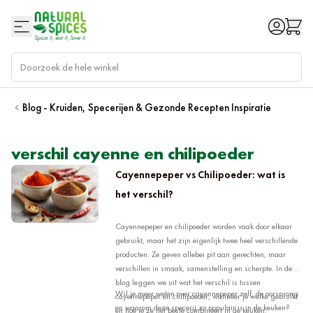
Ga naar de inhoud
Blog - Kruiden, Specerijen & Gezonde Recepten Inspiratie
verschil cayenne en chilipoeder
Cayennepeper vs Chilipoeder: wat is
het verschil?
Cayennepeper en chilipoeder worden vaak door elkaar
gebruikt, maar het zijn eigenlijk twee heel verschillende
producten. Ze geven allebei pit aan gerechten, maar
verschillen in smaak, samenstelling en scherpte. In deze
blog leggen we uit wat het verschil is tussen
Wil je meer weten over cayennepeper zelf, de oorsprong
cayennepeper en chilipoeder, wanneer je welke gebruikt
en waarom deze specerij zo populair is in de keuken?
en hoe je ze het beste combineert in de keuken.