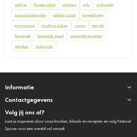
airfryer
Private Label
steranijs
tofu
viskruiden
speculaaskruiden
selderij zaad
tarwebloem
mayonaise
zoutloos koken
cumin
teriyaki
fenegriek
fenegriek zaad
gezonde recepten
gember
vadouvan
Informatie
Contactgegevens
Volg jij ons al?
Laat je inspireren door onze kruiden, blends en recepten en volg Natural
Spices voor een wereld vol smaak