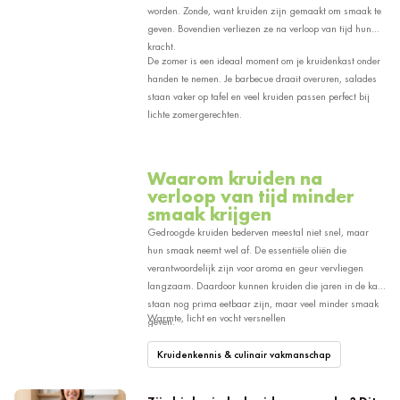
worden. Zonde, want kruiden zijn gemaakt om smaak te
geven. Bovendien verliezen ze na verloop van tijd hun
kracht.
De zomer is een ideaal moment om je kruidenkast onder
handen te nemen. Je barbecue draait overuren, salades
staan vaker op tafel en veel kruiden passen perfect bij
lichte zomergerechten.
Waarom kruiden na
verloop van tijd minder
smaak krijgen
Gedroogde kruiden bederven meestal niet snel, maar
hun smaak neemt wel af. De essentiële oliën die
verantwoordelijk zijn voor aroma en geur vervliegen
langzaam. Daardoor kunnen kruiden die jaren in de kast
staan nog prima eetbaar zijn, maar veel minder smaak
Warmte, licht en vocht versnellen
geven.
Kruidenkennis & culinair vakmanschap