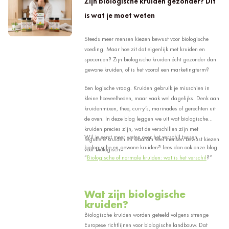
Zijn biologische kruiden gezonder? Dit
is wat je moet weten
Steeds meer mensen kiezen bewust voor biologische
voeding. Maar hoe zit dat eigenlijk met kruiden en
specerijen? Zijn biologische kruiden écht gezonder dan
gewone kruiden, of is het vooral een marketingterm?
Een logische vraag. Kruiden gebruik je misschien in
kleine hoeveelheden, maar vaak wel dagelijks. Denk aan
kruidenmixen, thee, curry’s, marinades of gerechten uit
de oven. In deze blog leggen we uit wat biologische
kruiden precies zijn, wat de verschillen zijn met
Wil je eerst meer weten over het verschil tussen
reguliere kruiden en waarom veel mensen bewust kiezen
biologische en gewone kruiden? Lees dan ook onze blog:
voor biologisch.
“
Biologische of normale kruiden: wat is het verschil
?”
Wat zijn biologische
kruiden?
Biologische kruiden worden geteeld volgens strenge
Europese richtlijnen voor biologische landbouw. Dat