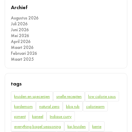
Archief
Augustus 2026
Juli 2026
Juni 2026
Mei 2026
April 2026
Maart 2026
Februari 2026
Maart 2025
tags
kruiden en specerijen
snelle recepten
low calorie saus
kardemom
natural zero
bbq rub
caloriearm
piment
kaneel
Indiase curry
everything bagel seasoning
kip kruiden
kerrie