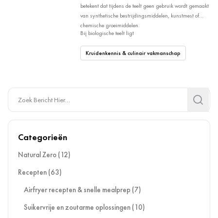
betekent dat tijdens de teelt geen gebruik wordt gemaakt
van synthetische bestrijdingsmiddelen, kunstmest of
chemische groeimiddelen.
Bij biologische teelt ligt
Kruidenkennis & culinair vakmanschap
Search
Search
Categorieën
Natural Zero
(12)
Recepten
(63)
Airfryer recepten & snelle mealprep
(7)
Suikervrije en zoutarme oplossingen
(10)