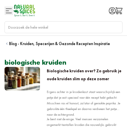
Ga naar de inhoud
Blog - Kruiden, Specerijen & Gezonde Recepten Inspiratie
biologische kruiden
Biologische kruiden over? Zo gebruik je
oude kruiden slim op deze zomer
Ergens achter in je kruidenkast staat waarschijnlijk een
potje dat je ooit speciaal voor één recept hebt gekocht.
Misschien ras el hanout, za'atar of gerookte paprika. Je
gebruikte één theelepel en daarna verdween het potje
naar de achtergrond.
Je bent niet de enige. Veel mensen verzamelen
ongemerkt tientallen kruiden die nauwelijks gebruikt