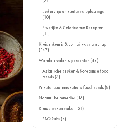
(7)
Suikervrije en zoutarme oplossingen
(10)
Eiwitrijke & Caloriearme Recepten
(11)
Kruidenkennis & culinair vakmanschap
(147)
Wereld kruiden & gerechten
(48)
Aziatische keuken & Koreaanse food
trends
(3)
Private label innovatie & food trends
(8)
Natuurlijke remedies
(16)
Kruidenmixen maken
(21)
BBQ Rubs
(4)