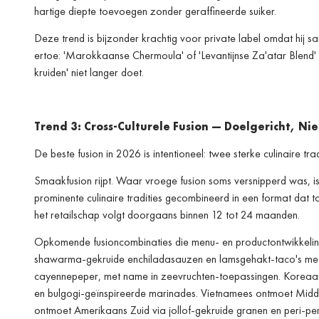
hartige diepte toevoegen zonder geraffineerde suiker.
Deze trend is bijzonder krachtig voor private label omdat hij 
ertoe: 'Marokkaanse Chermoula' of 'Levantijnse Za'atar Blend' 
kruiden' niet langer doet.
Trend 3: Cross-Culturele Fusion — Doelgericht, Nie
De beste fusion in 2026 is intentioneel: twee sterke culinaire 
Smaakfusion rijpt. Waar vroege fusion soms versnipperd was, i
prominente culinaire tradities gecombineerd in een format dat 
het retailschap volgt doorgaans binnen 12 tot 24 maanden.
Opkomende fusioncombinaties die menu- en productontwikkelin
shawarma-gekruide enchiladasauzen en lamsgehakt-taco's met 
cayennepeper, met name in zeevruchten-toepassingen. Koreaa
en bulgogi-geïnspireerde marinades. Vietnamees ontmoet Midde
ontmoet Amerikaans Zuid via jollof-gekruide granen en peri-p