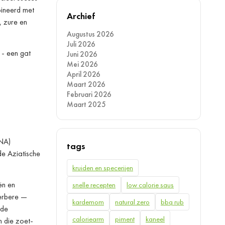
bineerd met
Archief
, zure en
Augustus 2026
Juli 2026
 - een gat
Juni 2026
Mei 2026
April 2026
Maart 2026
Februari 2026
Maart 2025
NA)
tags
de Aziatische
kruiden en specerijen
ën en
snelle recepten
low calorie saus
berbere —
kardemom
natural zero
bbq rub
 de
caloriearm
piment
kaneel
n die zoet-