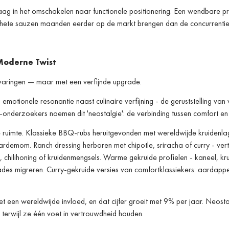
 traag in het omschakelen naar functionele positionering. Een wendbare pr
 hete sauzen maanden eerder op de markt brengen dan de concurrentie
Moderne Twist
aringen — maar met een verfijnde upgrade.
tionele resonantie naast culinaire verfijning - de geruststelling van
derzoekers noemen dit 'neostalgie': de verbinding tussen comfort en 
e ruimte. Klassieke BBQ-rubs heruitgevonden met wereldwijde kruidenla
ardemom. Ranch dressing herboren met chipotle, sriracha of curry - ve
chilihoning of kruidenmengsels. Warme gekruide profielen - kaneel, kr
es migreren. Curry-gekruide versies van comfortklassiekers: aardappe
een wereldwijde invloed, en dat cijfer groeit met 9% per jaar. Neostal
 terwijl ze één voet in vertrouwdheid houden.