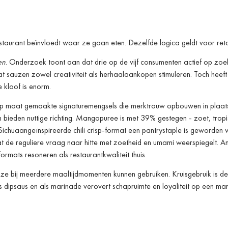
aurant beïnvloedt waar ze gaan eten. Dezelfde logica geldt voor retai
en
. Onderzoek toont aan dat drie op de vijf consumenten actief op zo
t sauzen zowel creativiteit als herhaalaankopen stimuleren. Toch heef
 kloof is enorm.
ie: op maat gemaakte signature­mengsels die merktrouw opbouwen in plaat
n bieden nuttige richting. Mangopuree is met 39% gestegen - zoet, trop
 Sichuaang­eïnspireerde chili crisp-format een pantrystaple is geworden 
wat de reguliere vraag naar hitte met zoetheid en umami weerspiegelt. A
ormats resoneren als restaurantkwaliteit thuis.
 ze bij meerdere maaltijdmomenten kunnen gebruiken. Kruisgebruik is d
ls dipsaus en als marinade verovert schapruimte en loyaliteit op een man