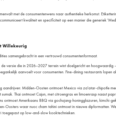
samenvalt met de consumentenwens naar authentieke herkomst. Etiketteri
communiceert kwaliteit en specificiteit op een manier die generiek 'Med
t Willekeurig
tradities samengebracht in een vertrouwd consumentenformaat.
s de versie die in 2026–2027 terrein wint doelgericht en hoogwaardig
toegankelijk aanvoelt voor consumenten. Fine-dining restaurants lopen a
g aandrijven: Midden-Oosten ontmoet Mexico via za'atar-chipotle men
sumak. Thai ontmoet Cajun, met citroengras en limoenrasp naast papr
ns ontmoet Amerikaans BBQ via gochujang-honingglazuren, kimchi-gek
n-Oosters waar nuoc cham tahini ontmoet in nieuwe dipformat­ten. We
eri toegepast op low-and-slow kooktechnieken.