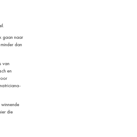
l.
ek gaan naar
t minder dan
s van
isch en
voor
matriciana-
e winnende
ier die