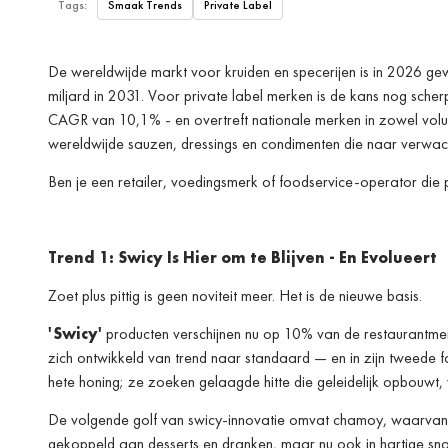
Tags:
Smaak Trends
Private Label
De wereldwijde markt voor kruiden en specerijen is in 2026 g
miljard in 2031. Voor private label merken is de kans nog scherp
CAGR van 10,1% - en overtreft nationale merken in zowel volum
wereldwijde sauzen, dressings en condimenten die naar verwach
Ben je een retailer, voedingsmerk of foodservice-operator die p
Trend 1: Swicy Is Hier om te Blijven - En Evolueert
Zoet plus pittig is geen noviteit meer. Het is de nieuwe basis.
'Swicy'
producten verschijnen nu op 10% van de restaurantmen
zich ontwikkeld van trend naar standaard — en in zijn tweede f
hete honing; ze zoeken gelaagde hitte die geleidelijk opbouwt, 
De volgende golf van swicy-innovatie omvat chamoy, waarvan d
gekoppeld aan desserts en dranken, maar nu ook in hartige sn