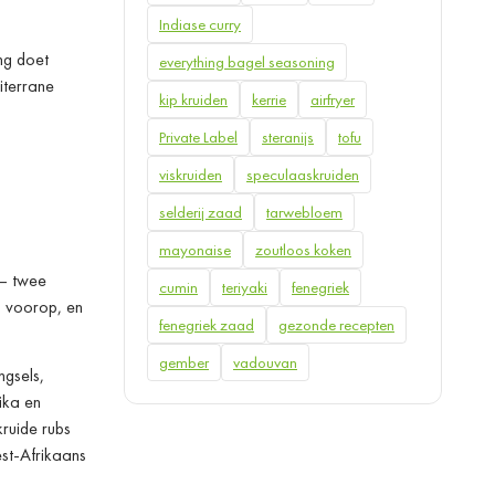
Indiase curry
ng doet
everything bagel seasoning
iterrane
kip kruiden
kerrie
airfryer
Private Label
steranijs
tofu
viskruiden
speculaaskruiden
selderij zaad
tarwebloem
mayonaise
zoutloos koken
 — twee
cumin
teriyaki
fenegriek
l voorop, en
fenegriek zaad
gezonde recepten
gember
vadouvan
gsels,
ika en
ruide rubs
st-Afrikaans