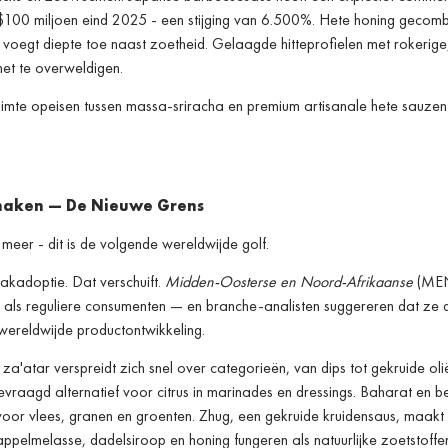
$100 miljoen eind 2025 - een stijging van 6.500%. Hete honing gecom
 voegt diepte toe naast zoetheid. Gelaagde hitteprofie­len met rokerige
het te overweldigen.
e ruimte opeisen tussen massa-sriracha en premium artisanale hete sauzen
maken — De Nieuwe Grens
meer - dit is de volgende wereldwijde golf.
kadoptie. Dat verschuift.
Midden-Oosterse en Noord-Afrikaanse
(ME
ks als reguliere consumenten — en branche-analisten suggereren dat ze 
wereldwijde productontwikkeling.
: za'atar verspreidt zich snel over categorieën, van dips tot gekruide oli
gevraagd alternatief voor citrus in marinades en dressings. Baharat en 
oor vlees, granen en groenten. Zhug, een gekruide kruidensaus, maakt
pelmelasse, dadelsiroop en honing fungeren als natuurlijke zoetstoffe