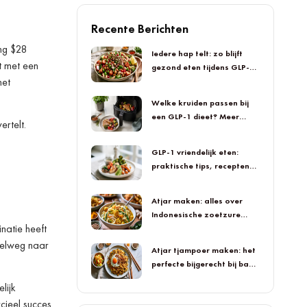
Recente Berichten
ing $28
Iedere hap telt: zo blijft
t met een
gezond eten tijdens GLP-1
met
smaakvol
Welke kruiden passen bij
een GLP-1 dieet? Meer
ertelt.
smaak in iedere hap
GLP-1 vriendelijk eten:
praktische tips, recepten
en smaakvolle inspiratie
Atjar maken: alles over
Indonesische zoetzure
natie heeft
groenten
mpelweg naar
Atjar tjampoer maken: het
perfecte bijgerecht bij bami
en nasi
lijk
cieel succes