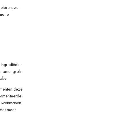
opiëren, ze
ne te
 ingrediënten
kumamengsels
koken.
sumenten deze
fermenteerde
eeuwenmanen
 met meer