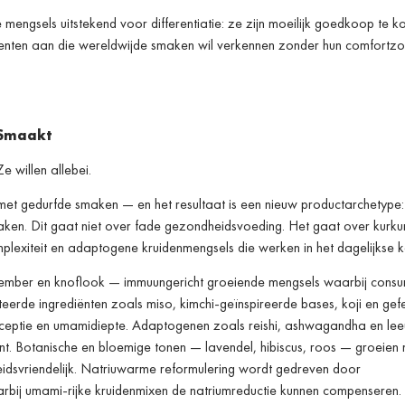
e mengsels uitstekend voor differentiatie: ze zijn moeilijk goedkoop te k
nten aan die wereldwijde smaken wil verkennen zonder hun comfortzo
 Smaakt
e willen allebei.
et gedurfde smaken — en het resultaat is een nieuw productarchetype:
smaken. Dit gaat niet over fade gezondheidsvoeding. Het gaat over kur
mplexiteit en adaptogene kruidenmengsels die werken in het dagelijkse 
a, gember en knoflook — immuungericht groeiende mengsels waarbij con
nteerde ingrediënten zoals miso, kimchi-geïnspireerde bases, koji en ge
eptie en umamidiepte. Adapto­genen zoals reishi, ashwagandha en l
t. Botanische en bloemige tonen — lavendel, hibiscus, roos — groeien
s­vriendelijk. Natriuwarme reformulering wordt gedreven door
bij umami-rijke kruidenmixen de natriumreductie kunnen compenseren.