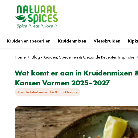
Ga naar de inhoud
Kruiden en specerijen
Kruidenmixen
Vleeskruiden
Kipk
Home
Blog - Kruiden, Specerijen & Gezonde Recepten Inspiratie
Wat komt er aan in Kruidenmixen &
Kansen Vormen 2025–2027
Private label innovatie & food trends