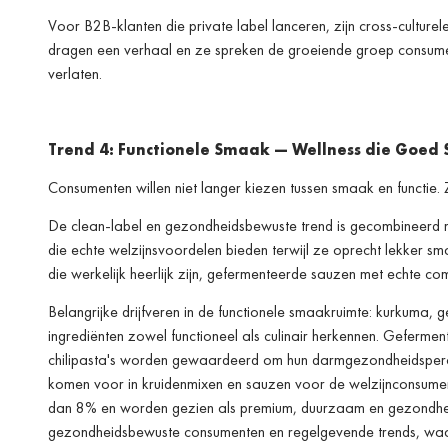
Voor B2B-klanten die private label lanceren, zijn cross-culturel
dragen een verhaal en ze spreken de groeiende groep consume
verlaten.
Trend 4: Functionele Smaak — Wellness die Goed
Consumenten willen niet langer kiezen tussen smaak en functie. Z
De clean-label en gezondheidsbewuste trend is gecombineerd m
die echte welzijnsvoordelen bieden terwijl ze oprecht lekker 
die werkelijk heerlijk zijn, gefermenteerde sauzen met echte co
Belangrijke drijfveren in de functionele smaakruimte: kurkum
ingrediënten zowel functioneel als culinair herkennen. Geferme
chilipasta's worden gewaardeerd om hun darmgezondheidsperc
komen voor in kruidenmixen en sauzen voor de welzijnconsumen
dan 8% en worden gezien als premium, duurzaam en gezondheid
gezondheidsbewuste consumenten en regelgevende trends, waar