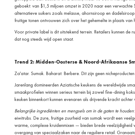
geboekt: van $1,5 miljoen omzet in 2020 naar een verwachte 
alternatieve suikers zoals melasse, ahornsiroop en dadelsiroop
fruitige tonen ontvouwen zich over het gehemelte in plaats van 
Voor private label is dit uitstekend terrein. Retailers kunnen d
dat nog steeds wijd open staat.
Trend 2: Midden-Oosterse & Noord-Afrikaanse S
Za'atar. Sumak. Baharat. Berbere. Dit zijn geen nicheproducten 
Jarenlang domineerden Aziatische keukens de wereldwijde smaa
smaakprofielen winnen serieus terrein bij zowel fine-dining ko
keuken binnenkort kunnen evenaren als drijvende kracht achter 
Belangrijke ingrediënten en mengsels om in de gaten te houden
eiwitrubs. De zure, fruitige zuurheid van sumak wordt een veel
warme, complexe kruidenmixen — bieden brede veelzijdigheid v
overgang van speciaalzaken naar de reguliere retail. Granaatap