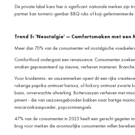
De private label kans hier is significant: nationale merken zijn
partner kan turmeric-gember BBQ rubs of koji-gefermenteerde
Trend 5: 'Neostalgie' — Comfortsmaken met een 
Meer dan 70% van de consumenten wil nostalgische voedselerv
Comfortfood ondergaat een renaissance. Consumenten zoeken emo
smaken gepresenteerd op nieuwe, verheven manieren. Branche-on
Voor kruidenmix- en sauzenmerken opent dit een rijke creatiev
rokerige paprika ontmoet harissa, of hickory ontmoet zwarte k
basis, onverwachte afwerking. Bottersauzen verheven met miso, 
piment - die van seizoensgebonden bakken naar hartige marinad
macaroni­kaaspoeder, popcornmengsels.
47% van de consumenten in 2025 heeft een gerecht gegeten met 
brug voor merken die avontuurlijke consumenten willen bereiken