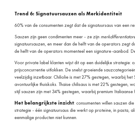
Trend 6: Signatuursauzen als Merkidentiteit
60% van de consumenten zegt dat de signatuursaus van een rest
Sauzen zijn geen condimenten meer - ze zijn
merkdifferentiator
signatuursauzen, en meer dan de helft van de operators zegt da
de helft van de operators momenteel een signature-aanbod. De
Voor private label klanten wijst dit op een duidelijke strateg
prijsconcurrentie uitlokken. De snelst groeiende sauzcategorieë
veelzijdig inzetbaar. Chiliolie is met 27% gestegen, waarbij het
avontuurlijke thuiskoks. Thaise chilisaus is met 22% gestegen, 
stijl sauzen zijn met 34% gestegen, waarbij premium Italiaanse f
Het belangrijkste inzicht
: consumenten willen sauzen die
strategie - één signatuursaus die werkt op proteïne, in pasta, a
eenmalige producten niet kunnen.