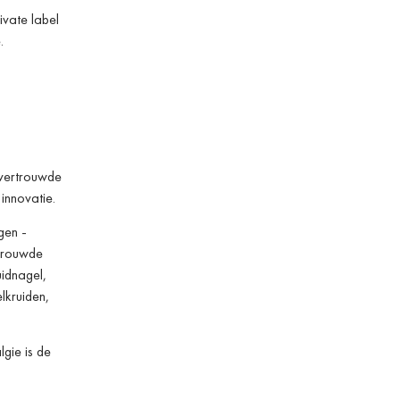
ivate label
.
 vertrouwde
innovatie.
gen -
rtrouwde
uidnagel,
lkruiden,
gie is de