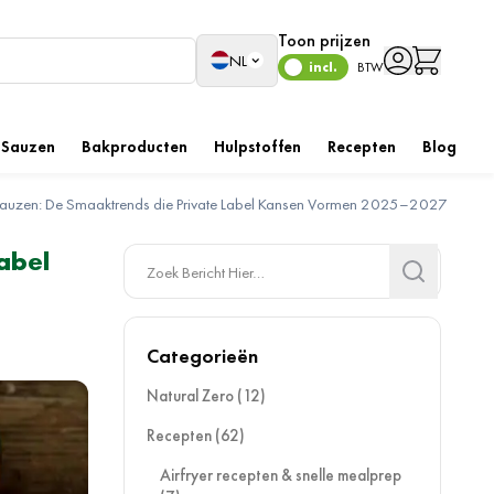
Toon prijzen
Taal
NL
incl.
BTW
Sauzen
Bakproducten
Hulpstoffen
Recepten
Blog
 Sauzen: De Smaaktrends die Private Label Kansen Vormen 2025–2027
abel
Search
Search
Categorieën
Natural Zero
(12)
Recepten
(62)
Airfryer recepten & snelle mealprep