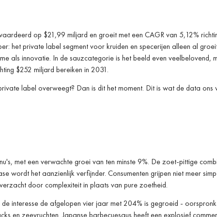
ewaardeerd op $21,99 miljard en groeit met een CAGR van 5,12% richt
er: het private label segment voor kruiden en specerijen alleen al groei
e als innovatie. In de sauzcategorie is het beeld even veelbelovend, 
ting $252 miljard bereiken in 2031.
rivate label overweegt? Dan is dit het moment. Dit is wat de data ons v
u's, met een verwachte groei van ten minste 9%. De zoet-pittige combi
ase wordt het aanzienlijk verfijnder. Consumenten grijpen niet meer si
verzacht door complexiteit in plaats van pure zoetheid.
e interesse de afgelopen vier jaar met 204% is gegroeid - oorspronke
acks en zeevruchten. Japanse barbecuesaus heeft een explosief commer