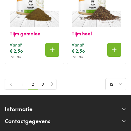
Tijm gemalen
Tijm heel
Vanaf
Vanaf
€ 2,56
€ 2,56
In winkelwagen
In wink
Toon
1
2
3
Pagina
U lees momenteel pagina
Pagina
Informatie
Contactgegevens