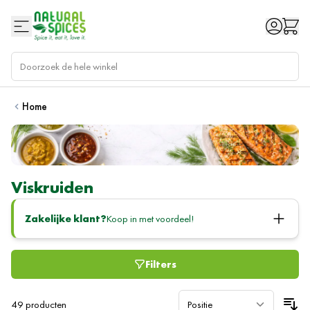
Ga naar de inhoud
Home
Viskruiden
Zakelijke klant?
Koop in met voordeel!
Filters
49
producten