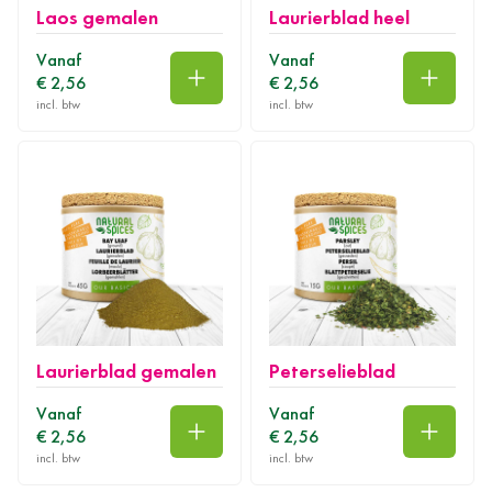
Laos gemalen
Laurierblad heel
Vanaf
Vanaf
€ 2,56
€ 2,56
In winkelwagen
In wink
Laurierblad gemalen
Peterselieblad
Vanaf
Vanaf
€ 2,56
€ 2,56
In winkelwagen
In wink