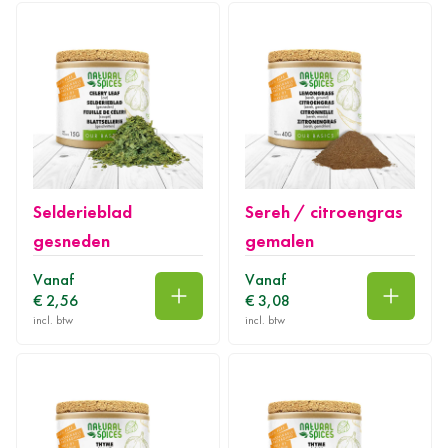
Selderieblad
Sereh / citroengras
gesneden
gemalen
Vanaf
Vanaf
€ 2,56
€ 3,08
In winkelwagen
In wink