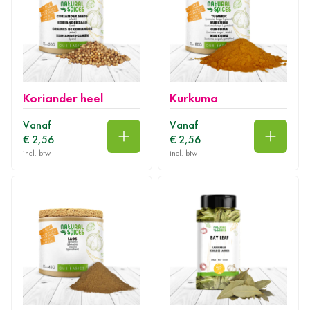
Koriander heel
Kurkuma
Vanaf
Vanaf
€ 2,56
€ 2,56
In winkelwagen
In wink