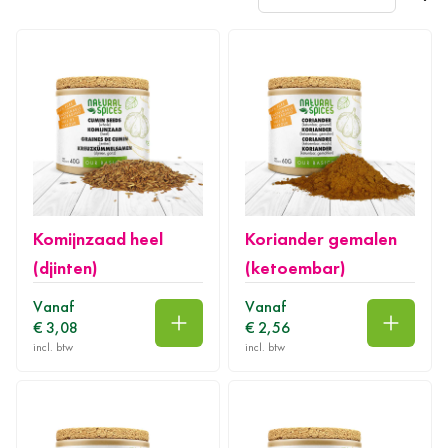
Komijnzaad heel
Koriander gemalen
(djinten)
(ketoembar)
Vanaf
Vanaf
€ 3,08
€ 2,56
In winkelwagen
In wink