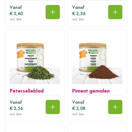
Vanaf
Vanaf
€ 3,60
€ 2,56
In winkelwagen
In wink
Peterselieblad
Piment gemalen
Vanaf
Vanaf
€ 2,56
€ 3,08
In winkelwagen
In wink