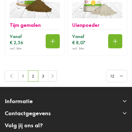
Tijm gemalen
Uienpoeder
Vanaf
Vanaf
€ 2,56
€ 8,07
In winkelwagen
In wink
Toon
1
2
3
Pagina
U lees momenteel pagina
Pagina
Informatie
Contactgegevens
Volg jij ons al?