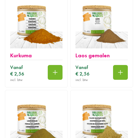
Kurkuma
Laos gemalen
Vanaf
Vanaf
€ 2,56
€ 2,56
In winkelwagen
In wink