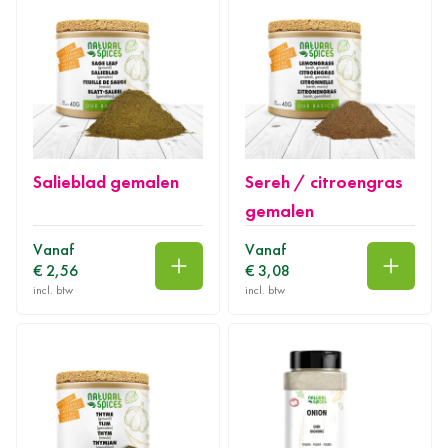
Salieblad gemalen
Sereh / citroengras
gemalen
Vanaf
Vanaf
€ 2,56
€ 3,08
In winkelwagen
In wink