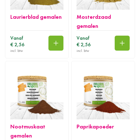
Laurierblad gemalen
Mosterdzaad
gemalen
Vanaf
Vanaf
€ 2,56
€ 2,56
In winkelwagen
In wink
Nootmuskaat
Paprikapoeder
gemalen