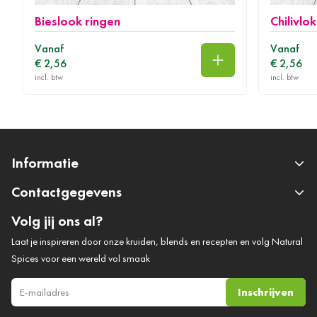
Bieslook ringen
Chilivlo
Vanaf
Vanaf
€ 2,56
€ 2,56
In winkelwagen
Informatie
Contactgegevens
Volg jij ons al?
Laat je inspireren door onze kruiden, blends en recepten en volg Natural
Spices voor een wereld vol smaak
Inschrijven
E-mail adres