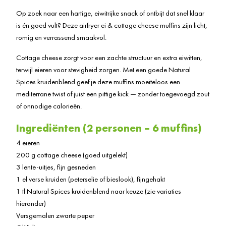
Op zoek naar een hartige, eiwitrijke snack of ontbijt dat snel klaar
is én goed vult? Deze airfryer ei & cottage cheese muffins zijn licht,
romig en verrassend smaakvol.
Cottage cheese zorgt voor een zachte structuur en extra eiwitten,
terwijl eieren voor stevigheid zorgen. Met een goede Natural
Spices kruidenblend geef je deze muffins moeiteloos een
mediterrane twist of juist een pittige kick — zonder toegevoegd zout
of onnodige calorieën.
Ingrediënten (2 personen – 6 muffins)
4 eieren
200 g cottage cheese (goed uitgelekt)
3 lente-uitjes, fijn gesneden
1 el verse kruiden (peterselie of bieslook), fijngehakt
1 tl Natural Spices kruidenblend naar keuze (zie variaties
hieronder)
Versgemalen zwarte peper