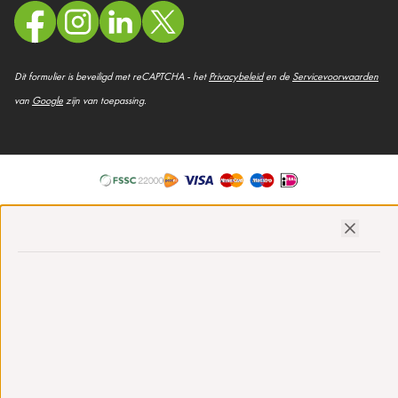
Dit formulier is beveiligd met reCAPTCHA - het
Privacybeleid
en de
Servicevoorwaarden
van
Google
zijn van toepassing.