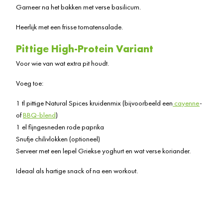
Garneer na het bakken met verse basilicum.
Heerlijk met een frisse tomatensalade.
Pittige High-Protein Variant
Voor wie van wat extra pit houdt.
Voeg toe:
1 tl pittige Natural Spices kruidenmix (bijvoorbeeld een
cayenne
-
of
BBQ-blend
)
1 el fijngesneden rode paprika
Snufje chilivlokken (optioneel)
Serveer met een lepel Griekse yoghurt en wat verse koriander.
Ideaal als hartige snack of na een workout.