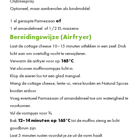
Olijfoliespray
Optioneel, maar aanbevolen als bindmiddel:
1 el geraspte Parmezaan
of
1 el amandelmeel of 1/2 EL maizena
Bereidingswijze (Airfryer)
Laat de cottage cheese 10–15 minuten uitlekken in een zeef. Druk
licht aan om overtollig vocht te verwijderen.
Verwarm de airfryer voor op
165°C
.
Vet siliconen muffinvormpjes licht in.
Klop de eieren los tot een glad mengsel.
Meng de cottage cheese, lente-ui, verse kruiden en Natural Spices
kruiden erdoor.
Voeg eventueel Parmezaan of amandelmeel toe om waterigheid te
voorkomen.
Vul de vormpjes voor ¾.
Bak
12–14 minuten op 165°C
tot de muffins stevig en licht
goudbruin zijn.
Laat 5 minuten rusten voordat je ze uit de vorm haalt.