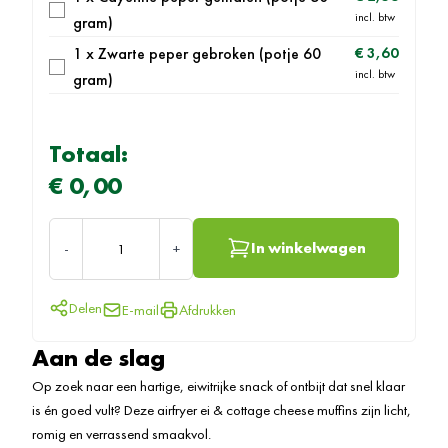
gram)
1 x Zwarte peper gebroken (potje 60
€ 3,60
gram)
Totaal:
Prijs eindproduct
€ 0,00
Aantal
In winkelwagen
-
+
Delen
E-mail
Afdrukken
Aan de slag
Op zoek naar een hartige, eiwitrijke snack of ontbijt dat snel klaar
is én goed vult? Deze airfryer ei & cottage cheese muffins zijn licht,
romig en verrassend smaakvol.