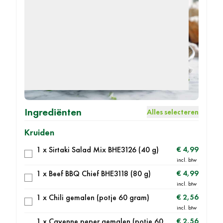
Ingrediënten
Alles selecteren
Kruiden
1 x Sirtaki Salad Mix BHE3126 (40 g)
€ 4,99
1 x Beef BBQ Chief BHE3118 (80 g)
€ 4,99
1 x Chili gemalen (potje 60 gram)
€ 2,56
1 x Cayenne peper gemalen (potje 60
€ 2,56