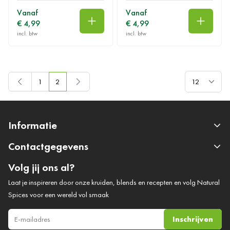
Vanaf
Vanaf
€ 4,99
€ 4,99
In winkelwagen
In wink
Toon
1
2
Pagina
U lees momenteel pagina
Informatie
Contactgegevens
Volg jij ons al?
Laat je inspireren door onze kruiden, blends en recepten en volg Natural
Spices voor een wereld vol smaak
Inschrijven
E-mail adres