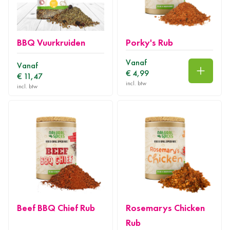
BBQ Vuurkruiden
Porky's Rub
Vanaf
Vanaf
€ 4,99
€ 11,47
In wink
Beef BBQ Chief Rub
Rosemarys Chicken
Rub