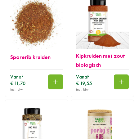
Kipkruiden met zout
Sparerib kruiden
biologisch
Vanaf
Vanaf
€ 11,70
€ 19,55
In winkelwagen
In wink