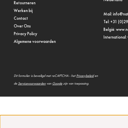
Retourneren
Werken bij
Mail:
info@nat
Contact
Tel:
+31 (0)2
Over Ons
België:
www.na
Privacy Policy
International:
Algemene voorwaarden
Dit formulier is beveiligd met reCAPTCHA - het
Privacybeleid
en
de
Servicevoorwaarden
van
Google
zijn van toepassing.