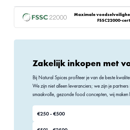
vanwege de verfijnde smaak. Zijn recepten kun je
hier
terugvinden.
Maximale voedselveilighei
BESTEL PIRAMIDEZOUT BIJ NATURAL SPICES
FSSC22000-cert
Piramidezout kun je bij Natural Spices bestellen in een potje van 80 g
formaat? Neem dan contact op met onze
klantenservice
.
Zakelijk inkopen met v
Bij Natural Spices profiteer je van de beste kwalit
We zijn niet alleen leveranciers; we zijn je partne
smaakvolle, gezonde food concepten, wij maken h
€250 - €500
€501 - €2500