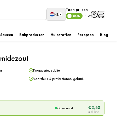
Toon prijzen
Taal
NL
incl.
BTW
Sauzen
Bakproducten
Hulpstoffen
Recepten
Blog
ramidezout
ur
Knapperig, subtiel
Voor thuis & professioneel gebruik
€ 3,60
Op voorraad