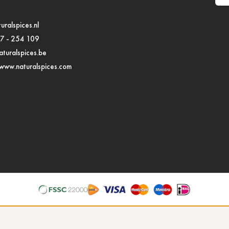
E-m
uralspices.nl
97 - 254 109
turalspices.be
www.naturalspices.com