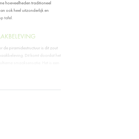
ine hoeveelheden traditioneel
an ook heel uitzonderlijk en
p tafel.
AAKBELEVING
r de piramidestructuur is dit zout
smaakbeleving. Dit komt doordat het
 ultieme smaaksensatie. Het is een
e het na het koken over je gerecht
 of vis (lees meer in onze
maakboost. Onze ambassadeur
 gebruik van piramidezout