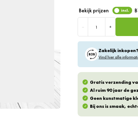
Bekijk prijzen
incl.
Aantal
–
+
Zakelijk inkopen
Vind hier alle informati
Gratis verzending va
Al ruim 90 jaar de g
Geen kunstmatige kl
Bij ons is smaak, ech