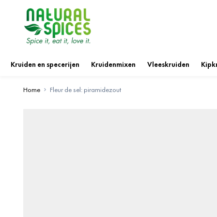
Ga naar de inhoud
Kruiden en specerijen
Kruidenmixen
Vleeskruiden
Kipk
Home
Fleur de sel: piramidezout