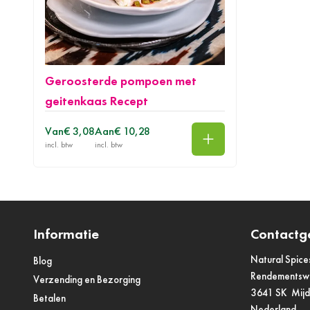
Geroosterde pompoen met
geitenkaas Recept
Van
€ 3,08
Aan
€ 10,28
In winkelwagen
Informatie
Contactg
Natural Spice
Blog
Rendements
Verzending en Bezorging
3641 SK Mij
Betalen
Nederland