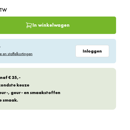
BTW
In winkelwagen
?
Inloggen
e en staffelkortingen
naf € 35,-
ezondste keuze
eur-, geur- en smaakstoffen
te smaak.