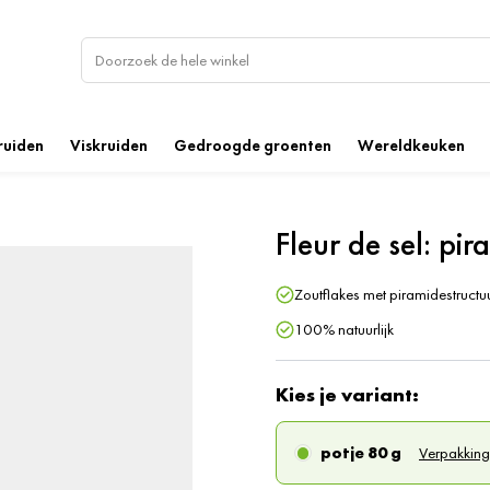
ruiden
Viskruiden
Gedroogde groenten
Wereldkeuken
Fleur de sel: pi
Zoutflakes met piramidestructu
100% natuurlijk
Kies je variant:
potje 80 g
Verpakking