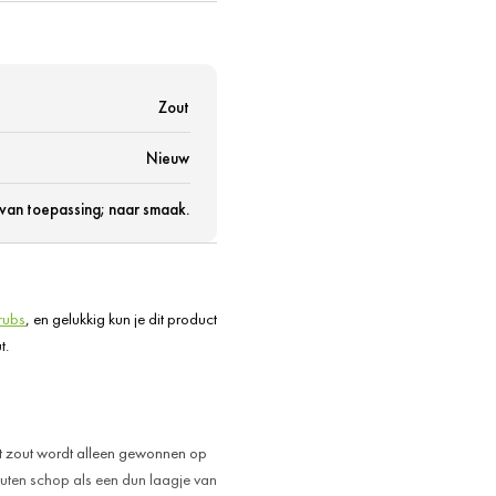
Zout
Nieuw
 van toepassing; naar smaak.
rubs
, en gelukkig kun je dit product
t.
at zout wordt alleen gewonnen op
uten schop als een dun laagje van