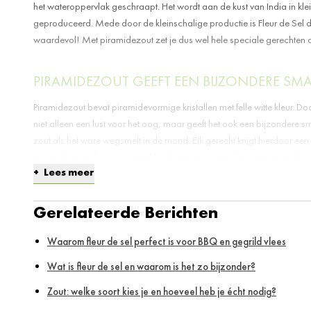
het wateroppervlak geschraapt. Het wordt aan de kust van India in kle
geproduceerd. Mede door de kleinschalige productie is Fleur de Sel d
waardevol! Met piramidezout zet je dus wel hele speciale gerechten o
PIRAMIDEZOUT GEEFT EEN BIJZONDERE SM
Piramidezout bevat piramidevormige kristallen met felle witte kleur. Doo
niet alleen een lust voor het oog, maar geeft het ook een bijzondere 
zout als het ware wegsmelt in de mond. Elk gerecht krijgt hierdoor een
goed alternatief voor normaal keukenzout - maar nét even iets anders.
Lees meer
HOE GEBRUIK JE PIRAMIDEZOUT?
Gerelateerde Berichten
De heerlijke smaak van piramidezout komt het best tot uiting wanneer j
strooit. Je kunt het bijvoorbeeld gebruiken voor een heerlijk stukje vlees
Waarom fleur de sel perfect is voor BBQ en gegrild vlees
blog
Waarom fleur de sel perfect is voor BBQ en gegrild vlees
)
Wat is fleur de sel en waarom is het zo bijzonder?
Ook pasta’s en salades krijgen door piramidezout een heerlijke s
Zout: welke soort kies je en hoeveel heb je écht nodig?
London Loy (bekende TV-Chef) maakt overigens ook maar al te graag