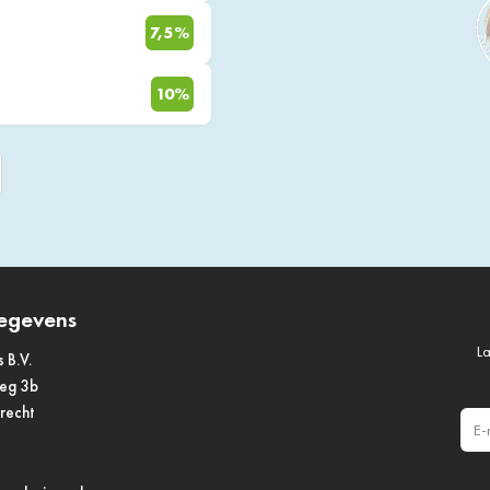
7,5%
10%
egevens
La
s B.V.
weg 3b
drecht
E-m