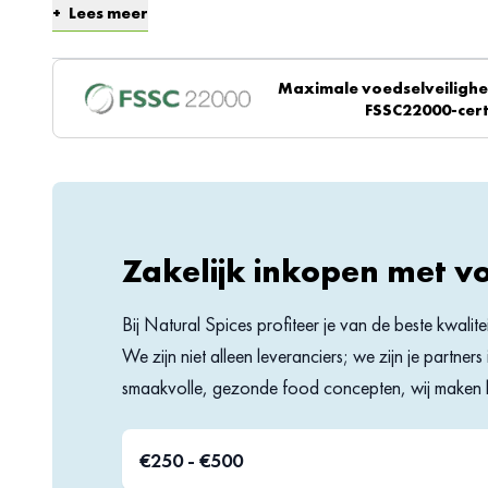
Lees meer
WAAR SMAAKT PANEERMEEL PIKANT NAAR?
Maximale voedselveilighei
FSSC22000-cert
In paneermeel pikant zijn verschillende specerijen en aroma’s toege
smaak te geven. Eén daarvan is chili. Chilipoeder wordt gemaakt va
chilipeper. Chilipeper staat bekend om zijn krachtige effect en wordt z
keuken toegepast. Het stofje capsaïcine is verantwoordelijk voor de s
je terug in paneermeel pikant. Met zijn sterke maar tegelijkertijd zoet
met de chilipeper. Paneermeel pikant dankt zijn kleur aan zowel de chili
Zakelijk inkopen met v
Annatto.
Bij Natural Spices profiteer je van de beste kwalit
PANEERMEEL PIKANT ONLINE KOPEN
We zijn niet alleen leveranciers; we zijn je partne
Paneermeel pikant kun je bij Natural Spices eenvoudig online bestellen
smaakvolle, gezonde food concepten, wij maken h
werkdagen vóór 13.00 bestelt, heb je hem de volgende dag al in hu
net dat beetje extra voor een verrassende draai aan jouw gerecht of 
€250 - €500
variant te kopen.