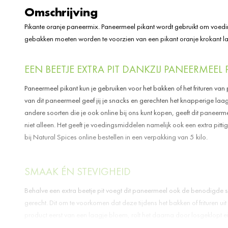
Omschrijving
Pikante oranje paneermix. Paneermeel pikant wordt gebruikt om voedin
gebakken moeten worden te voorzien van een pikant oranje krokant l
EEN BEETJE EXTRA PIT DANKZIJ PANEERMEEL 
Paneermeel pikant kun je gebruiken voor het bakken of het frituren va
van dit paneermeel geef jij je snacks en gerechten het knapperige laa
andere soorten die je ook online bij ons kunt kopen, geeft dit panee
niet alleen. Het geeft je voedingsmiddelen namelijk ook een extra pittig
bij Natural Spices online bestellen in een verpakking van 5 kilo.
SMAAK ÉN STEVIGHEID
Behalve een extra beetje pit voegt dit paneermeel ook de benodigde s
gerecht. Dit om te voorkomen dat deze tijdens het bakken of frituren uit 
product eerst van een laagje bloem, rolt het daarna door losgeklopt ei
dat het geheel als het ware vasthoudt.