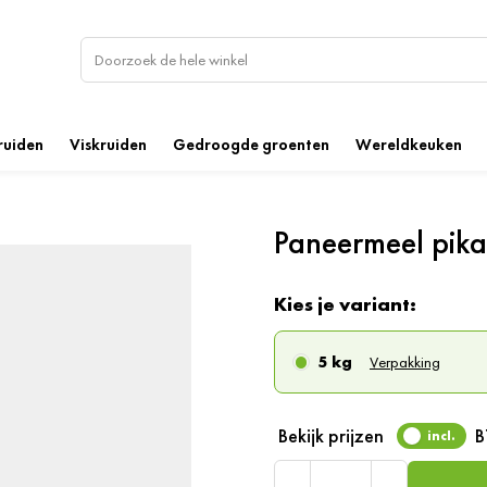
ruiden
Viskruiden
Gedroogde groenten
Wereldkeuken
Paneermeel pika
Kies je variant:
5 kg
Verpakking
Bekijk prijzen
incl.
Aantal