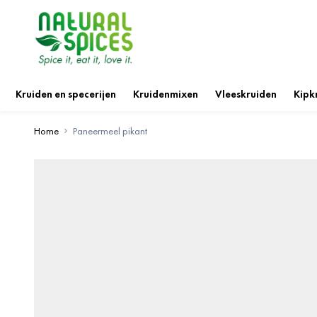
Ga naar de inhoud
Kruiden en specerijen
Kruidenmixen
Vleeskruiden
Kipk
Home
Paneermeel pikant