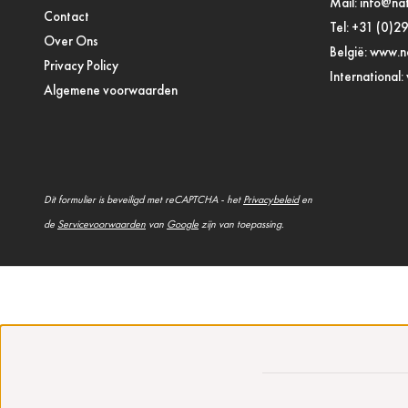
Mail:
info@nat
Contact
Tel:
+31 (0)2
Over Ons
België:
www.na
Privacy Policy
International:
Algemene voorwaarden
Dit formulier is beveiligd met reCAPTCHA - het
Privacybeleid
en
de
Servicevoorwaarden
van
Google
zijn van toepassing.