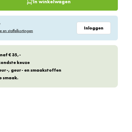
In winkelwagen
?
Inloggen
e en staffelkortingen
naf € 35,-
ezondste keuze
eur-, geur- en smaakstoffen
te smaak.