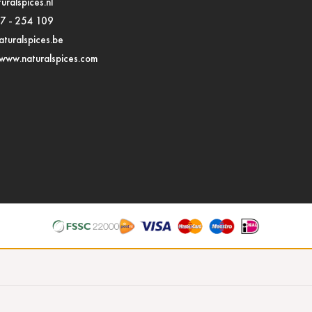
uralspices.nl
97 - 254 109
turalspices.be
www.naturalspices.com