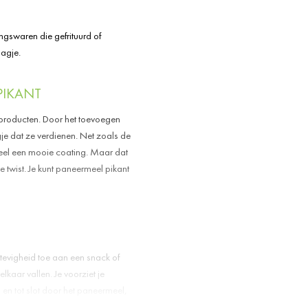
Zout
7,4 gram
gswaren die gefrituurd of
aagje.
PIKANT
n producten. Door het toevoegen
gje dat ze verdienen. Net zoals de
rmeel een mooie coating. Maar dat
e twist. Je kunt paneermeel pikant
tevigheid toe aan een snack of
elkaar vallen. Je voorziet je
 en tot slot door het paneermeel,