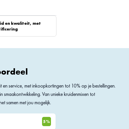
d en kwaliteit, met
ificering
voegd om het zo de gewenste
n gedroogde, verpulverde
owel in de zoete als de hartige
cherpte van de peper. Ook ui vind
ige smaak vormt hij een perfect team
peper als de natuurlijke kleurstof
oordeel
eit en service, met inkoopkortingen tot 10% op je bestellingen.
rs in smaakontwikkeling. Van unieke kruidenmixen tot
. Wanneer je je bestelling op
et samen met jou mogelijk.
is. Op zoek naar paneermeel met
snack? Aarzel dan niet om deze
5%