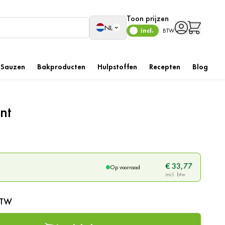
Toon prijzen
Taal
NL
incl.
BTW
Sauzen
Bakproducten
Hulpstoffen
Recepten
Blog
nt
€ 33,77
Op voorraad
BTW