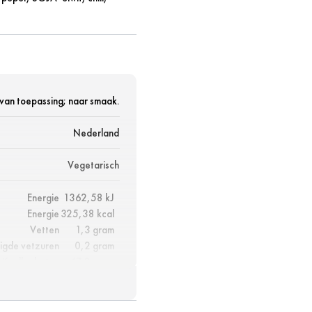
 van toepassing; naar smaak.
Nederland
Vegetarisch
Energie
1362,58 kJ
Energie
325,38 kcal
Vetten
1,3 gram
igde vetzuren
0,2 gram
Koolhydraten
67,8 gram
aarvan suikers
3,7 gram
Eiwitten
10,7 gram
Vezels
3,5 gram