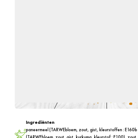
Ingrediënten
paneermeel (TARWEbloem, zout, gist, kleurstoffen : E160b (
(TARWEbloem, zout, gist, kurkuma, kleurstof : E100), zout, 