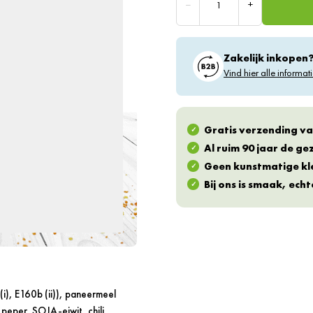
–
+
Zakelijk inkopen
Vind hier alle informati
Gratis verzending va
Al ruim 90 jaar de g
Geen kunstmatige kl
Bij ons is smaak, ech
i), E160b (ii)), paneermeel
peper, SOJA-eiwit, chili,