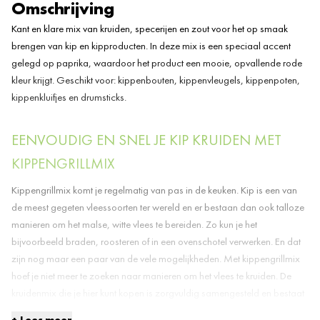
Omschrijving
Koolhydraten
gram
Kant en klare mix van kruiden, specerijen en zout voor het op smaak
0,5
waarvan suikers
brengen van kip en kipproducten. In deze mix is een speciaal accent
gram
gelegd op paprika, waardoor het product een mooie, opvallende rode
5,2
Eiwitten
gram
kleur krijgt. Geschikt voor: kippenbouten, kippenvleugels, kippenpoten,
7,4
kippenkluifjes en drumsticks.
Vezels
gram
61,2
Zout
EENVOUDIG EN SNEL JE KIP KRUIDEN MET
gram
KIPPENGRILLMIX
Kippengrillmix komt je regelmatig van pas in de keuken. Kip is een van
de meest gegeten vleessoorten ter wereld en er bestaan dan ook talloze
manieren om het malse, witte vlees te bereiden. Zo kun je het
bijvoorbeeld braden, roosteren of in een ovenschotel verwerken. En dat
zijn nog maar een paar van de vele mogelijkheden. Met kippengrillmix
hoef je niet meer te zoeken naar manieren om het vlees te kruiden. De
kruidenmix die je hier kunt kopen is zorgvuldig samengesteld en bestaat
uit precies díe kruiden die perfect bij de kip passen. Je kunt hem bij
Lees meer