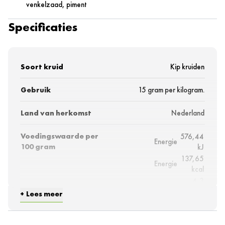
venkelzaad, piment
Specificaties
Soort kruid
Kip kruiden
Gebruik
15 gram per kilogram.
Land van herkomst
Nederland
Voedingswaarde per
576,44
Energie
100 gram
kJ
137,65
Energie
kcal
4,3
Vetten
gram
Lees meer
waarvan verzadigde
0,6
vetzuren
gram
17,1