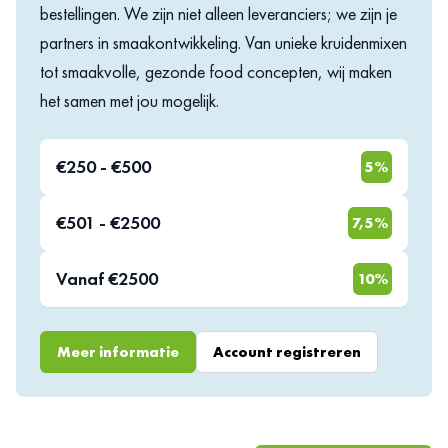
mengsel is geschikt voor zowel kippenbouten als kippenvleugels,
bestellingen. We zijn niet alleen leveranciers; we zijn je
kippenpoten, kippenkluifjes en drumsticks. Welke kooktechniek je ook
partners in smaakontwikkeling. Van unieke kruidenmixen
gebruikt, je voegt de kruidenmix altijd aan het begin van de bereiding
tot smaakvolle, gezonde food concepten, wij maken
toe. Ook als je bakt. Zo krijgen de smaken de gelegenheid om zich goed
het samen met jou mogelijk.
met de boter of olie te vermengen en zo hun optimale smaak af te geven.
€250 - €500
5%
€501 - €2500
7,5%
Vanaf €2500
10%
Meer informatie
Account registreren