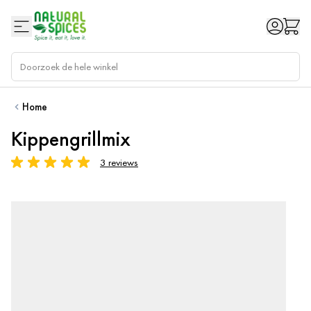
Ga naar de inhoud
Home
Kippengrillmix
3 reviews