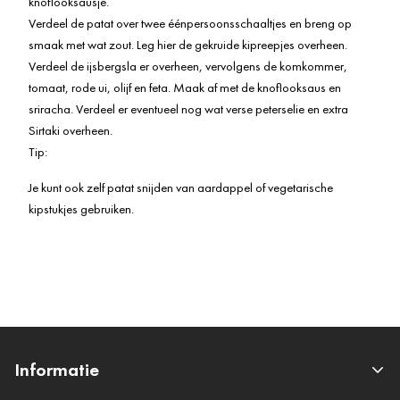
knoflooksausje.
Verdeel de patat over twee éénpersoonsschaaltjes en breng op
smaak met wat zout. Leg hier de gekruide kipreepjes overheen.
Verdeel de ijsbergsla er overheen, vervolgens de komkommer,
tomaat, rode ui, olijf en feta. Maak af met de knoflooksaus en
sriracha. Verdeel er eventueel nog wat verse peterselie en extra
Sirtaki overheen.
Tip:
Je kunt ook zelf patat snijden van aardappel of vegetarische
kipstukjes gebruiken.
Informatie