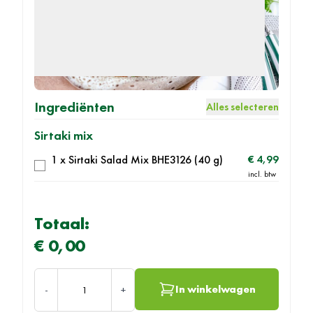
Ingrediënten
Alles selecteren
Sirtaki mix
1 x Sirtaki Salad Mix BHE3126 (40 g)
€ 4,99
Totaal:
Prijs eindproduct
€ 0,00
Aantal
In winkelwagen
-
+