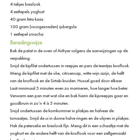
4 takjes bieslook
4 eetlepels yoghurt
40 gram feta kaas
100 gram (voorgesneden) ijsbergsla
1 eetlepel sriracha
Bereidingswijze
Bak de patat in de oven of Airfryer volgens de aanwijzingen op de
verpakking.
Snijd de kipfilet ondertussen in reepjes en pers de teentjes knoflook.
Meng de kipfilet met de olie, citroensap, witte wijn azijn, de helft
van de knoflook en de Sirtaki kruiden. Hussel goed door elkaar.
Laat minimaal 5 minuten even zo marineren, hoe langer hoe beter.
Verwarm een pan met wat olie en bak hierin de kipreepjes gaar en
goudbruin in zo’n 4 à 5 minuten.
Snijd ondertussen de komkommer in plakjes en halveer de
tomaatjes. Snijd de ui in dunne halve ringen en de olijven in plakjes.
Hak de peterselie en bieslook fijn. Meng dit in een schaaltje met de
yoghurt en de andere helft van de knoflook voor een zelfgemaakt