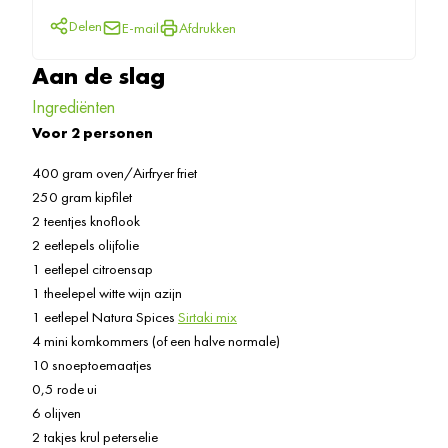
Delen
E-mail
Afdrukken
Aan de slag
Ingrediënten
Voor 2 personen
400 gram oven/Airfryer friet
250 gram kipfilet
2 teentjes knoflook
2 eetlepels olijfolie
1 eetlepel citroensap
1 theelepel witte wijn azijn
1 eetlepel Natura Spices
Sirtaki mix
4 mini komkommers (of een halve normale)
10 snoeptoemaatjes
0,5 rode ui
6 olijven
2 takjes krul peterselie