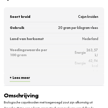
Soort kruid
Cajun kruiden
Gebruik
20 gram per kilogram vlees
Land van herkomst
Nederland
Voedingswaarde per
263,57
Energie
100 gram
kJ
62,94
Energie
kcal
1,4
Vetten
gram
Lees meer
waarvan verzadigde
0,2
vetzuren
gram
4,9
Omschrijving
Koolhydraten
gram
Biologische cajunkruiden met toegevoegd zout zijn afkomstig uit
3,9
waarvan suikers
Amerika. Het is een pikant, aromatisch mengsel van verschillende