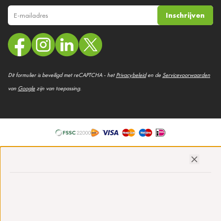
Inschrijven
E-mail adres
Dit formulier is beveiligd met reCAPTCHA - het
Privacybeleid
en de
Servicevoorwaarden
van
Google
zijn van toepassing.