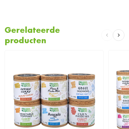
We zijn ontzettend benieuwd naar jouw heerlijke, creatieve creaties. Deel
ze met ons op
Instagram
,
Facebook
en
x.com
.
Gerelateerde
producten