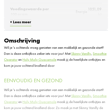
Voedingswaarde per
1051,09
Energie
100 gram
kJ
Energie
251 kcal
Lees meer
3,3
Vetten
gram
waarvan
Omschrijving
1,4
verzadigde
gram
Wil je 's ochtends vroeg genieten van een makkelijk en gezonde start?
vetzuren
Koolhydraten
64 gram
Dan is deze ontbijtbox zeker iets voor jou! Met
Skinny Vanilly
,
Smoothie
0,6
Operator
en
Holy Moly Guacamole
maak jij de heerlijkste ontbijtjes en
waarvan suikers
gram
kom je jouw ochtend knallend door
10,4
Eiwitten
gram
EENVOUDIG EN GEZOND
Vezels
0 gram
Zout
0 gram
Wil je 's ochtends vroeg genieten van een makkelijk en gezonde start?
Dan is deze ontbijtbox zeker iets voor jou! Met
Skinny Vanilly
,
Smoothie
Operator
en
Holy Moly Guacamole
maak jij de heerlijkste ontbijtjes en
kom je jouw ochtend knallend door. Zo maak je met Skinny Vanilly de