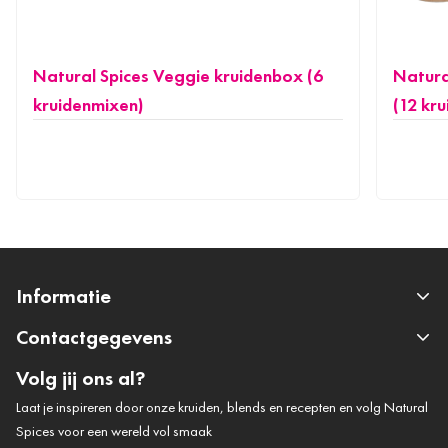
Natural Spices Veggie kruidenbox (6
Natura
kruidenmixen)
(12 kr
Informatie
Contactgegevens
Volg jij ons al?
Laat je inspireren door onze kruiden, blends en recepten en volg Natural
Spices voor een wereld vol smaak