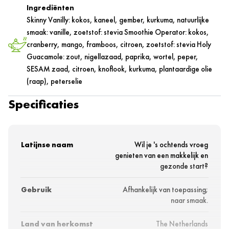
Ingrediënten
Skinny Vanilly: kokos, kaneel, gember, kurkuma, natuurlijke
smaak: vanille, zoetstof: stevia Smoothie Operator: kokos,
cranberry, mango, framboos, citroen, zoetstof: stevia Holy
Guacamole: zout, nigellazaad, paprika, wortel, peper,
SESAM zaad, citroen, knoflook, kurkuma, plantaardige olie
(raap), peterselie
Specificaties
Latijnse naam
Wil je 's ochtends vroeg
genieten van een makkelijk en
gezonde start?
Gebruik
Afhankelijk van toepassing;
naar smaak.
Land van herkomst
The Netherlands